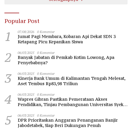
Popular Post
1
07/08/2026
0 Komentar
Jumat Pagi Membara, Kobaran Api Dekat SDN 3
Ketapang Picu Kepanikan Siswa
2
06/03/2025
0 Komentar
Banyak Jabatan di Pemkab Kotim Lowong, Apa
Penyebabnya?
3
06/03/2025
0 Komentar
Kinerja Bank Umum di Kalimantan Tengah Melesat,
Aset Tembus Rp83,98 Triliun
4
06/03/2025
0 Komentar
Wapres Gibran Pastikan Pemerataan Akses
Pendidikan, Tinjau Pembangunan Universitas Syekh
Nawawi Banten
5
06/03/2025
0 Komentar
DPR Prioritaskan Anggaran Penanganan Banjir
Jabodetabek, Siap Beri Dukungan Penuh