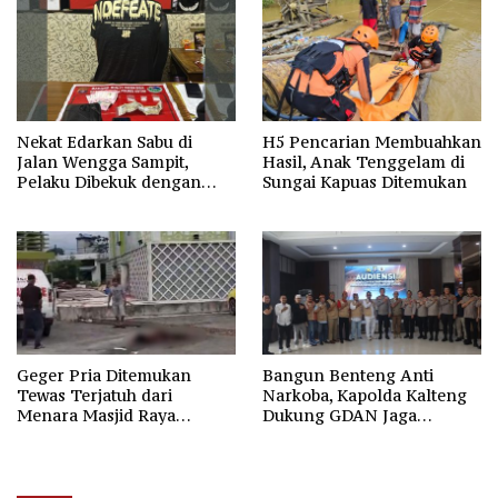
Nekat Edarkan Sabu di
H5 Pencarian Membuahkan
Jalan Wengga Sampit,
Hasil, Anak Tenggelam di
Pelaku Dibekuk dengan
Sungai Kapuas Ditemukan
Barang Bukti 9,87 Gram
Sabu
Geger Pria Ditemukan
Bangun Benteng Anti
Tewas Terjatuh dari
Narkoba, Kapolda Kalteng
Menara Masjid Raya
Dukung GDAN Jaga
Darussalam Palangka Raya
Generasi Dayak