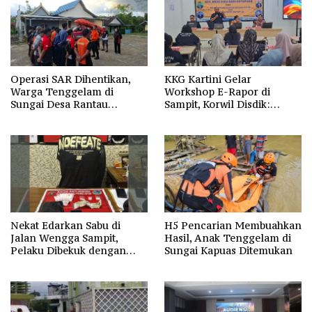
Operasi SAR Dihentikan,
KKG Kartini Gelar
Warga Tenggelam di
Workshop E-Rapor di
Sungai Desa Rantau
Sampit, Korwil Disdik:
Nangka Masih Jadi Tanda
SPMB 2026 Wajib Gratis dan
Tanya
Transparan
Nekat Edarkan Sabu di
H5 Pencarian Membuahkan
Jalan Wengga Sampit,
Hasil, Anak Tenggelam di
Pelaku Dibekuk dengan
Sungai Kapuas Ditemukan
Barang Bukti 9,87 Gram
Sabu