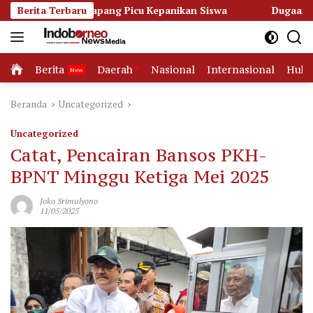
Langsung
Ketapang Picu Kepanikan Siswa
Berita Terbaru
Dugaan Korupsi Dana Hib
ke
konten
Home
Berita
Daerah
Nasional
Internasional
Huk
Beranda
Uncategorized
Uncategorized
Catat, Pencairan Bansos PKH-
BPNT Minggu Ketiga Mei 2025
Joko Srimulyono
11/05/2025