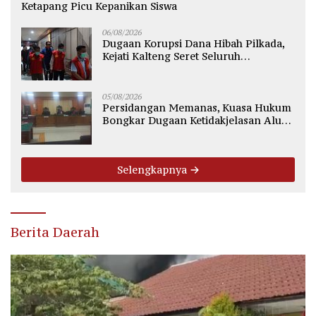
Ketapang Picu Kepanikan Siswa
06/08/2026
Dugaan Korupsi Dana Hibah Pilkada,
Kejati Kalteng Seret Seluruh
Komisioner KPU Kotim
05/08/2026
Persidangan Memanas, Kuasa Hukum
Bongkar Dugaan Ketidakjelasan Alur
Fee Rp2.500 per Ton PT WMGK
Selengkapnya
Berita Daerah