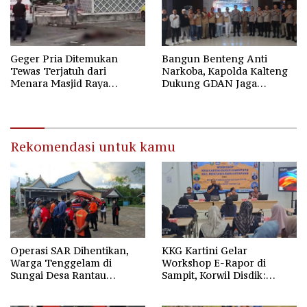
Geger Pria Ditemukan
Bangun Benteng Anti
Tewas Terjatuh dari
Narkoba, Kapolda Kalteng
Menara Masjid Raya
Dukung GDAN Jaga
Darussalam Palangka Raya
Generasi Dayak
Rekomendasi untuk kamu
Operasi SAR Dihentikan,
KKG Kartini Gelar
Warga Tenggelam di
Workshop E-Rapor di
Sungai Desa Rantau
Sampit, Korwil Disdik:
Nangka Masih Jadi Tanda
SPMB 2026 Wajib Gratis dan
Tanya
Transparan