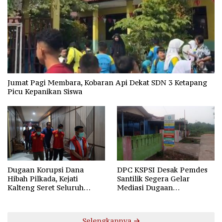
Jumat Pagi Membara, Kobaran Api Dekat SDN 3 Ketapang
Picu Kepanikan Siswa
Dugaan Korupsi Dana
DPC KSPSI Desak Pemdes
Hibah Pilkada, Kejati
Santilik Segera Gelar
Kalteng Seret Seluruh
Mediasi Dugaan
Komisioner KPU Kotim
Perselisihan Hubungan
Industrial
Selengkapnya