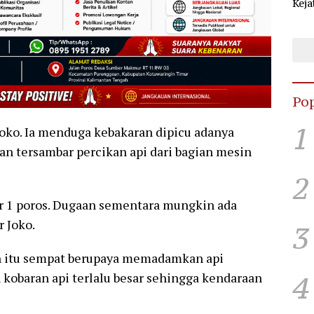
Keja
Sel
KPU
Pop
1
Joko. Ia menduga kebakaran dipicu adanya
n tersambar percikan api dari bagian mesin
2
ur 1 poros. Dugaan sementara mungkin ada
r Joko.
3
an itu sempat berupaya memadamkan api
4
obaran api terlalu besar sehingga kendaraan