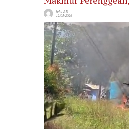
Makmur Perenggean, 
Joko S.R
12/05/2026