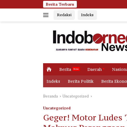
Langsung
Berita Terbaru
Jumat Pagi Me
ke
Redaksi
Indeks
konten
H
Berita
Daerah
Nasion
o
m
Indeks
Berita Politik
Berita Ekon
e
Beranda
Uncategorized
Uncategorized
Geger! Motor Ludes 