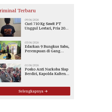
riminal Terbaru
09/06/2026
Curi 710 Kg Sawit PT
Unggul Lestari, Pria 20
Tahun di Telaga Antang
Kotim Diamankan Polisi
03/06/2026
Edarkan 9 Bungkus Sabu,
Perempuan di Gang
Tiung Sampit Ditangkap
Polsek Ketapang
01/06/2026
Posko Anti Narkoba Siap
Berdiri, Kapolda Kalteng:
Tegaskan Tidak Ada
Ruang bagi Pengedar di
Palangka Raya
Selengkapnya