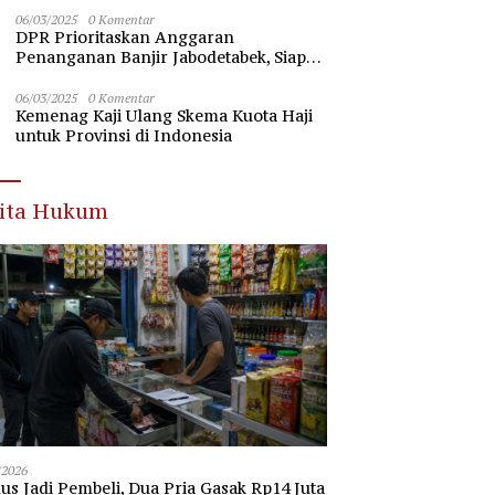
Nawawi Banten
06/03/2025
0 Komentar
DPR Prioritaskan Anggaran
Penanganan Banjir Jabodetabek, Siap
Beri Dukungan Penuh
06/03/2025
0 Komentar
Kemenag Kaji Ulang Skema Kuota Haji
untuk Provinsi di Indonesia
rita Hukum
/2026
s Jadi Pembeli, Dua Pria Gasak Rp14 Juta