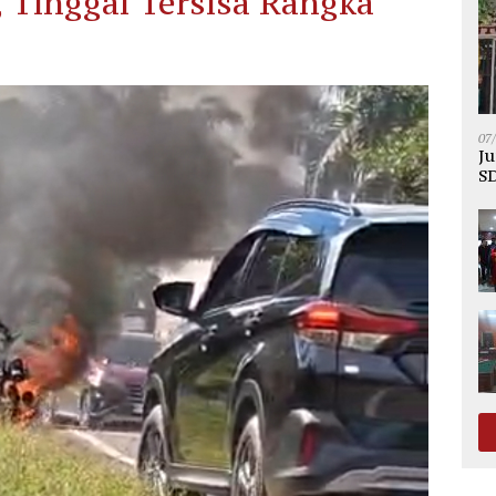
Tinggal Tersisa Rangka
07
Ju
SD