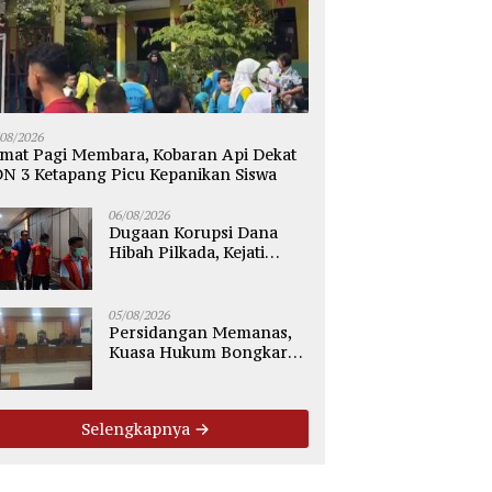
/08/2026
mat Pagi Membara, Kobaran Api Dekat
N 3 Ketapang Picu Kepanikan Siswa
06/08/2026
Dugaan Korupsi Dana
Hibah Pilkada, Kejati
Kalteng Seret Seluruh
Komisioner KPU Kotim
05/08/2026
Persidangan Memanas,
Kuasa Hukum Bongkar
Dugaan Ketidakjelasan
Alur Fee Rp2.500 per Ton
PT WMGK
Selengkapnya