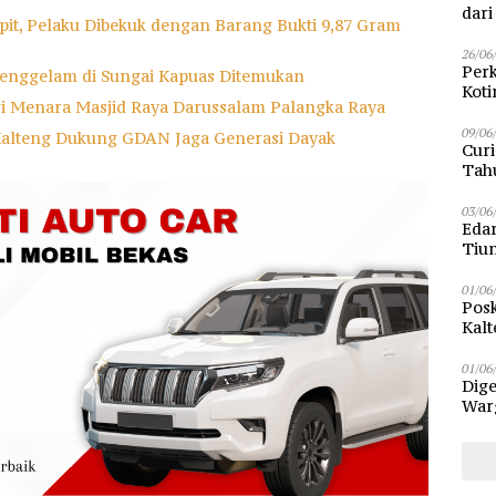
dar
it, Pelaku Dibekuk dengan Barang Bukti 9,87 Gram
26/06
Perk
enggelam di Sungai Kapuas Ditemukan
Kot
ri Menara Masjid Raya Darussalam Palangka Raya
Sam
09/06
Kalteng Dukung GDAN Jaga Generasi Dayak
Curi
Tah
Poli
03/06
Eda
Tiu
01/06
Posk
Kalt
Pen
01/06
Dige
Warg
Bun