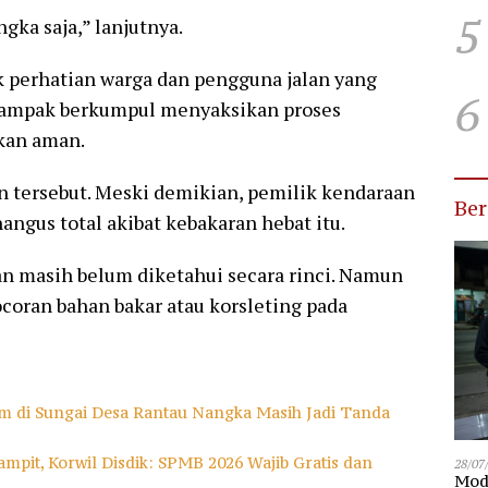
5
gka saja,” lanjutnya.
k perhatian warga dan pengguna jalan yang
6
 tampak berkumpul menyaksikan proses
kan aman.
an tersebut. Meski demikian, pemilik kendaraan
Be
ngus total akibat kebakaran hebat itu.
an masih belum diketahui secara rinci. Namun
coran bahan bakar atau korsleting pada
m di Sungai Desa Rantau Nangka Masih Jadi Tanda
mpit, Korwil Disdik: SPMB 2026 Wajib Gratis dan
28/07
Modu