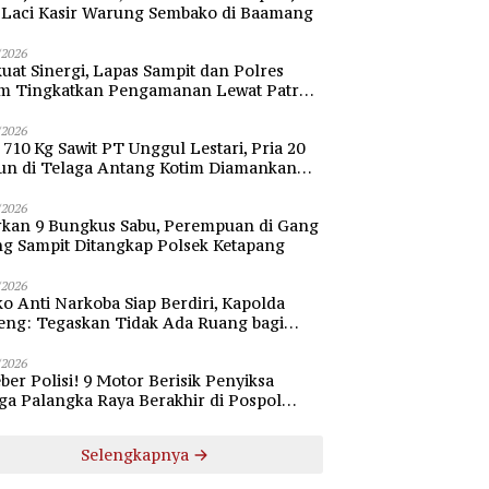
i Laci Kasir Warung Sembako di Baamang
/2026
uat Sinergi, Lapas Sampit dan Polres
im Tingkatkan Pengamanan Lewat Patroli
bang
/2026
 710 Kg Sawit PT Unggul Lestari, Pria 20
un di Telaga Antang Kotim Diamankan
si
/2026
rkan 9 Bungkus Sabu, Perempuan di Gang
ng Sampit Ditangkap Polsek Ketapang
/2026
o Anti Narkoba Siap Berdiri, Kapolda
eng: Tegaskan Tidak Ada Ruang bagi
gedar di Palangka Raya
/2026
ber Polisi! 9 Motor Berisik Penyiksa
a Palangka Raya Berakhir di Pospol
daran Besar
Selengkapnya