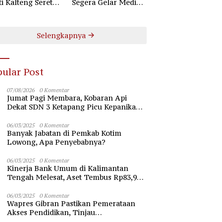
ti Kalteng Seret
Segera Gelar Mediasi
uruh Komisioner
Dugaan Perselisihan
 Kotim
Hubungan Industrial
Selengkapnya
ular Post
07/08/2026
0 Komentar
Jumat Pagi Membara, Kobaran Api
Dekat SDN 3 Ketapang Picu Kepanikan
Siswa
06/03/2025
0 Komentar
Banyak Jabatan di Pemkab Kotim
Lowong, Apa Penyebabnya?
06/03/2025
0 Komentar
Kinerja Bank Umum di Kalimantan
Tengah Melesat, Aset Tembus Rp83,98
Triliun
06/03/2025
0 Komentar
Wapres Gibran Pastikan Pemerataan
Akses Pendidikan, Tinjau
Pembangunan Universitas Syekh