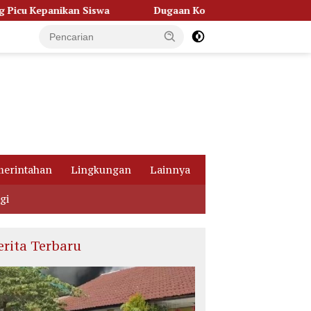
Dugaan Korupsi Dana Hibah Pilkada, Kejati Kalteng Ser
erintahan
Lingkungan
Lainnya
gi
erita Terbaru