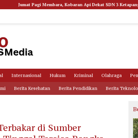
mbara, Kobaran Api Dekat SDN 3 Ketapang Picu Kepanikan Siswa
al
Internasional
Hukum
Kriminal
Olahraga
Pem
omi
Berita Kesehatan
Berita Pendidikan
Berita Teknolo
B
Terbakar di Sumber