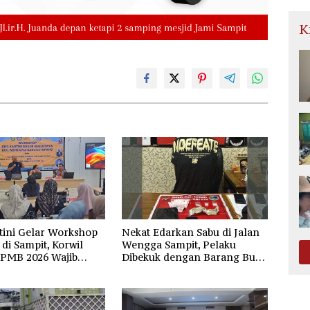
K
tini Gelar Workshop
Nekat Edarkan Sabu di Jalan
di Sampit, Korwil
Wengga Sampit, Pelaku
SPMB 2026 Wajib
Dibekuk dengan Barang Bukti
dan Transparan
9,87 Gram Sabu