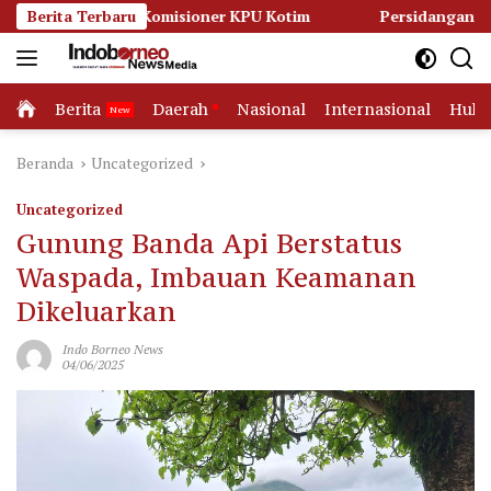
Langsung
ruh Komisioner KPU Kotim
Berita Terbaru
Persidangan Memanas, Kuasa 
ke
konten
Home
Berita
Daerah
Nasional
Internasional
Huk
Beranda
Uncategorized
Uncategorized
Gunung Banda Api Berstatus
Waspada, Imbauan Keamanan
Dikeluarkan
Indo Borneo News
04/06/2025