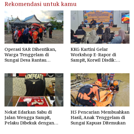
Rekomendasi untuk kamu
Operasi SAR Dihentikan,
KKG Kartini Gelar
Warga Tenggelam di
Workshop E-Rapor di
Sungai Desa Rantau
Sampit, Korwil Disdik:
Nangka Masih Jadi Tanda
SPMB 2026 Wajib Gratis dan
Tanya
Transparan
Nekat Edarkan Sabu di
H5 Pencarian Membuahkan
Jalan Wengga Sampit,
Hasil, Anak Tenggelam di
Pelaku Dibekuk dengan
Sungai Kapuas Ditemukan
Barang Bukti 9,87 Gram
Sabu