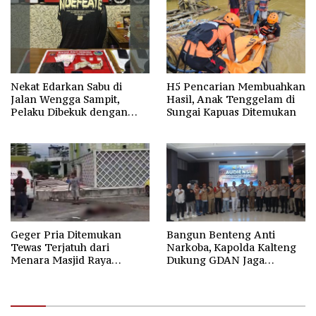
Nekat Edarkan Sabu di
H5 Pencarian Membuahkan
Jalan Wengga Sampit,
Hasil, Anak Tenggelam di
Pelaku Dibekuk dengan
Sungai Kapuas Ditemukan
Barang Bukti 9,87 Gram
Sabu
Geger Pria Ditemukan
Bangun Benteng Anti
Tewas Terjatuh dari
Narkoba, Kapolda Kalteng
Menara Masjid Raya
Dukung GDAN Jaga
Darussalam Palangka Raya
Generasi Dayak