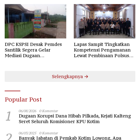
DPC KSPSI Desak Pemdes
Lapas Sampit Tingkatkan
Santilik Segera Gelar
Kompetensi Pengamanan
Mediasi Dugaan
Lewat Pembinaan Polsus
Perselisihan Hubungan
Polda Kalteng
Industrial
Selengkapnya
Popular Post
1
06/08/2026
0 Komentar
Dugaan Korupsi Dana Hibah Pilkada, Kejati Kalteng
Seret Seluruh Komisioner KPU Kotim
2
06/03/2025
0 Komentar
Banyak Jabatan di Pemkab Kotim Lowong, Apa