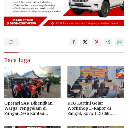
Baca Juga
Operasi SAR Dihentikan,
KKG Kartini Gelar
Warga Tenggelam di
Workshop E-Rapor di
Sungai Desa Rantau
Sampit, Korwil Disdik:
Nangka Masih Jadi Tanda
SPMB 2026 Wajib Gratis dan
Tanya
Transparan