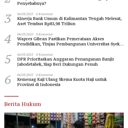
Penyebabnya?
3
06/03/2025
0 Komentar
Kinerja Bank Umum di Kalimantan Tengah Melesat,
Aset Tembus Rp83,98 Triliun
4
06/03/2025
0 Komentar
Wapres Gibran Pastikan Pemerataan Akses
Pendidikan, Tinjau Pembangunan Universitas Syekh
Nawawi Banten
5
06/03/2025
0 Komentar
DPR Prioritaskan Anggaran Penanganan Banjir
Jabodetabek, Siap Beri Dukungan Penuh
6
06/03/2025
0 Komentar
Kemenag Kaji Ulang Skema Kuota Haji untuk
Provinsi di Indonesia
Berita Hukum