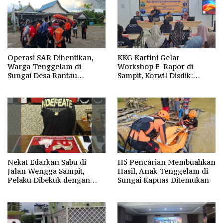
Operasi SAR Dihentikan,
KKG Kartini Gelar
Warga Tenggelam di
Workshop E-Rapor di
Sungai Desa Rantau
Sampit, Korwil Disdik:
Nangka Masih Jadi Tanda
SPMB 2026 Wajib Gratis dan
Tanya
Transparan
Nekat Edarkan Sabu di
H5 Pencarian Membuahkan
Jalan Wengga Sampit,
Hasil, Anak Tenggelam di
Pelaku Dibekuk dengan
Sungai Kapuas Ditemukan
Barang Bukti 9,87 Gram
Sabu