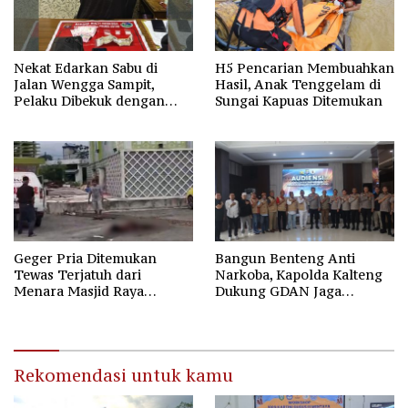
Nekat Edarkan Sabu di
H5 Pencarian Membuahkan
Jalan Wengga Sampit,
Hasil, Anak Tenggelam di
Pelaku Dibekuk dengan
Sungai Kapuas Ditemukan
Barang Bukti 9,87 Gram
Sabu
Geger Pria Ditemukan
Bangun Benteng Anti
Tewas Terjatuh dari
Narkoba, Kapolda Kalteng
Menara Masjid Raya
Dukung GDAN Jaga
Darussalam Palangka Raya
Generasi Dayak
Rekomendasi untuk kamu