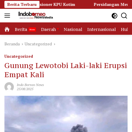
Langsung
omisioner KPU Kotim
Berita Terbaru
Persidangan Memanas, Kuasa Hukum
ke
konten
Home
Berita
Daerah
Nasional
Internasional
Huk
Beranda
Uncategorized
Uncategorized
Gunung Lewotobi Laki-laki Erupsi
Empat Kali
Indo Borneo News
25/08/2025