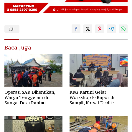
Baca Juga
Operasi SAR Dihentikan,
KKG Kartini Gelar
Warga Tenggelam di
Workshop E-Rapor di
Sungai Desa Rantau
Sampit, Korwil Disdik:
Nangka Masih Jadi Tanda
SPMB 2026 Wajib Gratis dan
Tanya
Transparan