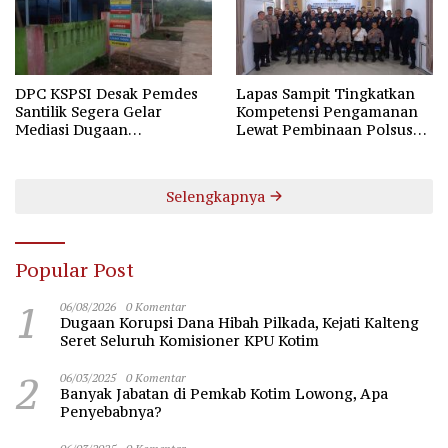
DPC KSPSI Desak Pemdes
Lapas Sampit Tingkatkan
Santilik Segera Gelar
Kompetensi Pengamanan
Mediasi Dugaan
Lewat Pembinaan Polsus
Perselisihan Hubungan
Polda Kalteng
Industrial
Selengkapnya
Popular Post
1
06/08/2026
0 Komentar
Dugaan Korupsi Dana Hibah Pilkada, Kejati Kalteng
Seret Seluruh Komisioner KPU Kotim
2
06/03/2025
0 Komentar
Banyak Jabatan di Pemkab Kotim Lowong, Apa
Penyebabnya?