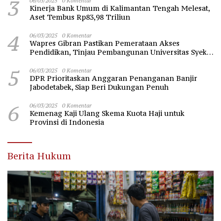
3
06/03/2025
0 Komentar
Kinerja Bank Umum di Kalimantan Tengah Melesat,
Aset Tembus Rp83,98 Triliun
4
06/03/2025
0 Komentar
Wapres Gibran Pastikan Pemerataan Akses
Pendidikan, Tinjau Pembangunan Universitas Syekh
Nawawi Banten
5
06/03/2025
0 Komentar
DPR Prioritaskan Anggaran Penanganan Banjir
Jabodetabek, Siap Beri Dukungan Penuh
6
06/03/2025
0 Komentar
Kemenag Kaji Ulang Skema Kuota Haji untuk
Provinsi di Indonesia
Berita Hukum