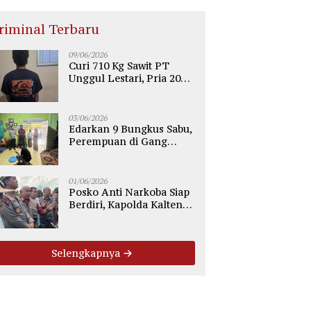
riminal Terbaru
09/06/2026
Curi 710 Kg Sawit PT
Unggul Lestari, Pria 20
Tahun di Telaga Antang
Kotim Diamankan Polisi
03/06/2026
Edarkan 9 Bungkus Sabu,
Perempuan di Gang
Tiung Sampit Ditangkap
Polsek Ketapang
01/06/2026
Posko Anti Narkoba Siap
Berdiri, Kapolda Kalteng:
Tegaskan Tidak Ada
Ruang bagi Pengedar di
Palangka Raya
Selengkapnya