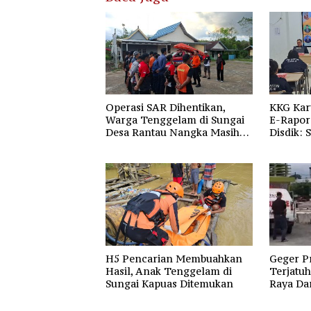
Operasi SAR Dihentikan,
KKG Kar
Warga Tenggelam di Sungai
E-Rapor 
Desa Rantau Nangka Masih
Disdik: 
Jadi Tanda Tanya
Gratis 
H5 Pencarian Membuahkan
Geger P
Hasil, Anak Tenggelam di
Terjatuh
Sungai Kapuas Ditemukan
Raya Da
Raya