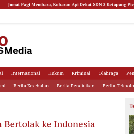
obaran Api Dekat SDN 3 Ketapang Picu Kepanikan Siswa
al
Internasional
Hukum
Kriminal
Olahraga
Pem
omi
Berita Kesehatan
Berita Pendidikan
Berita Teknolo
B
n Bertolak ke Indonesia