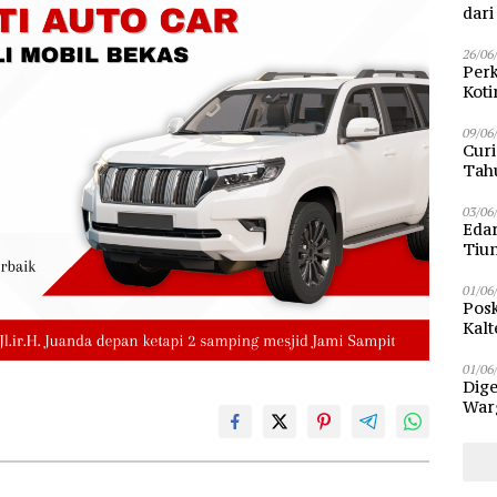
dar
26/06
Perk
Kot
Sam
09/06
Curi
Tah
Poli
03/06
Eda
Tiu
01/06
Posk
Kalt
Pen
01/06
Dige
Warg
Bun