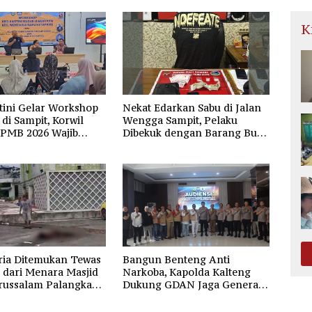
K
tini Gelar Workshop
Nekat Edarkan Sabu di Jalan
di Sampit, Korwil
Wengga Sampit, Pelaku
SPMB 2026 Wajib
Dibekuk dengan Barang Bukti
dan Transparan
9,87 Gram Sabu
ria Ditemukan Tewas
Bangun Benteng Anti
 dari Menara Masjid
Narkoba, Kapolda Kalteng
russalam Palangka
Dukung GDAN Jaga Generasi
Dayak