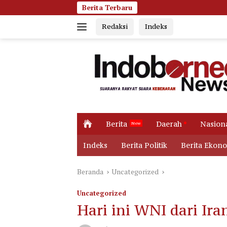
Langsung
Berita Terbaru
Jumat Pagi Membara, K
ke
Redaksi
Indeks
konten
H
Berita
Daerah
Nasion
o
m
Indeks
Berita Politik
Berita Ekon
e
Beranda
Uncategorized
Uncategorized
Hari ini WNI dari Ira