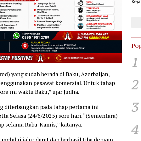
Keja
Sel
KPU
Pop
1
ed) yang sudah berada di Baku, Azerbaijan,
2
menggunakan pesawat komersial. Untuk tahap
ore ini waktu Baku,” ujar Judha.
3
 diterbangkan pada tahap pertama ini
tta Selasa (24/6/2025) sore hari. “(Sementara)
ap selama Rabu-Kamis,” katanya.
4
melalui jalur darat dan berhasil tiba dengan