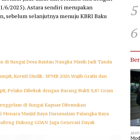
5
(21/6/2025). Astara sendiri merupakan
jan, sebelum selanjutnya menuju KBRI Baku
6
Be
m di Sungai Desa Rantau Nangka Masih Jadi Tanda
mpit, Korwil Disdik: SPMB 2026 Wajib Gratis dan
it, Pelaku Dibekuk dengan Barang Bukti 9,87 Gram
enggelam di Sungai Kapuas Ditemukan
ri Menara Masjid Raya Darussalam Palangka Raya
Kalteng Dukung GDAN Jaga Generasi Dayak
28/07
Modu