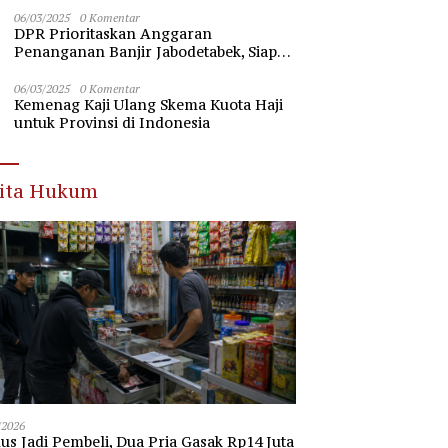
Nawawi Banten
06/03/2025
0 Komentar
DPR Prioritaskan Anggaran
Penanganan Banjir Jabodetabek, Siap
Beri Dukungan Penuh
06/03/2025
0 Komentar
Kemenag Kaji Ulang Skema Kuota Haji
untuk Provinsi di Indonesia
rita Hukum
/2026
s Jadi Pembeli, Dua Pria Gasak Rp14 Juta