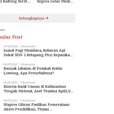
ti Kalteng Seret
Segera Gelar Mediasi
uruh Komisioner
Dugaan Perselisihan
 Kotim
Hubungan Industrial
Selengkapnya
ular Post
07/08/2026
0 Komentar
Jumat Pagi Membara, Kobaran Api
Dekat SDN 3 Ketapang Picu Kepanikan
Siswa
06/03/2025
0 Komentar
Banyak Jabatan di Pemkab Kotim
Lowong, Apa Penyebabnya?
06/03/2025
0 Komentar
Kinerja Bank Umum di Kalimantan
Tengah Melesat, Aset Tembus Rp83,98
Triliun
06/03/2025
0 Komentar
Wapres Gibran Pastikan Pemerataan
Akses Pendidikan, Tinjau
Pembangunan Universitas Syekh