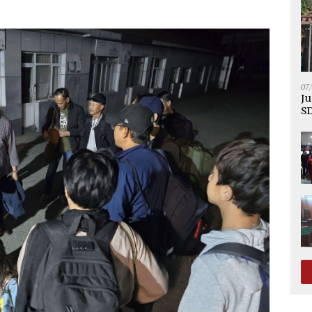
07
Ju
SD