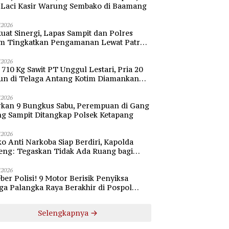
i Laci Kasir Warung Sembako di Baamang
/2026
uat Sinergi, Lapas Sampit dan Polres
im Tingkatkan Pengamanan Lewat Patroli
bang
/2026
 710 Kg Sawit PT Unggul Lestari, Pria 20
un di Telaga Antang Kotim Diamankan
si
/2026
rkan 9 Bungkus Sabu, Perempuan di Gang
ng Sampit Ditangkap Polsek Ketapang
/2026
o Anti Narkoba Siap Berdiri, Kapolda
eng: Tegaskan Tidak Ada Ruang bagi
gedar di Palangka Raya
/2026
ber Polisi! 9 Motor Berisik Penyiksa
a Palangka Raya Berakhir di Pospol
daran Besar
Selengkapnya