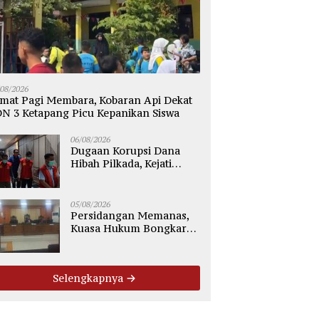
/08/2026
mat Pagi Membara, Kobaran Api Dekat
N 3 Ketapang Picu Kepanikan Siswa
06/08/2026
Dugaan Korupsi Dana
Hibah Pilkada, Kejati
Kalteng Seret Seluruh
Komisioner KPU Kotim
05/08/2026
Persidangan Memanas,
Kuasa Hukum Bongkar
Dugaan Ketidakjelasan
Alur Fee Rp2.500 per Ton
PT WMGK
Selengkapnya