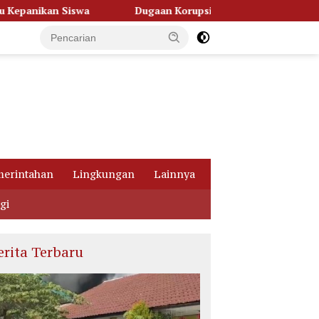
Dugaan Korupsi Dana Hibah Pilkada, Kejati Kalteng Seret Selur
erintahan
Lingkungan
Lainnya
gi
erita Terbaru