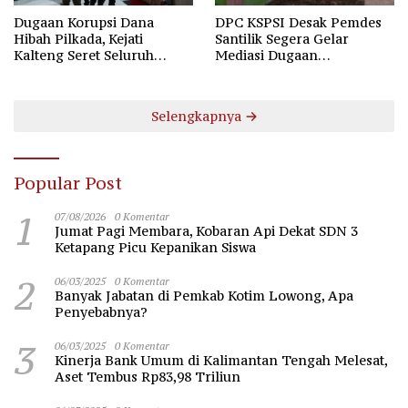
Dugaan Korupsi Dana
DPC KSPSI Desak Pemdes
Hibah Pilkada, Kejati
Santilik Segera Gelar
Kalteng Seret Seluruh
Mediasi Dugaan
Komisioner KPU Kotim
Perselisihan Hubungan
Industrial
Selengkapnya
Popular Post
1
07/08/2026
0 Komentar
Jumat Pagi Membara, Kobaran Api Dekat SDN 3
Ketapang Picu Kepanikan Siswa
2
06/03/2025
0 Komentar
Banyak Jabatan di Pemkab Kotim Lowong, Apa
Penyebabnya?
3
06/03/2025
0 Komentar
Kinerja Bank Umum di Kalimantan Tengah Melesat,
Aset Tembus Rp83,98 Triliun