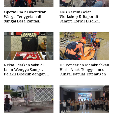
Operasi SAR Dihentikan,
KKG Kartini Gelar
Warga Tenggelam di
Workshop E-Rapor di
Sungai Desa Rantau
Sampit, Korwil Disdik:
Nangka Masih Jadi Tanda
SPMB 2026 Wajib Gratis dan
Tanya
Transparan
Nekat Edarkan Sabu di
H5 Pencarian Membuahkan
Jalan Wengga Sampit,
Hasil, Anak Tenggelam di
Pelaku Dibekuk dengan
Sungai Kapuas Ditemukan
Barang Bukti 9,87 Gram
Sabu