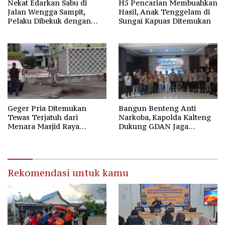
Nekat Edarkan Sabu di
H5 Pencarian Membuahkan
Jalan Wengga Sampit,
Hasil, Anak Tenggelam di
Pelaku Dibekuk dengan
Sungai Kapuas Ditemukan
Barang Bukti 9,87 Gram
Sabu
Geger Pria Ditemukan
Bangun Benteng Anti
Tewas Terjatuh dari
Narkoba, Kapolda Kalteng
Menara Masjid Raya
Dukung GDAN Jaga
Darussalam Palangka Raya
Generasi Dayak
Rekomendasi untuk kamu