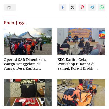
Baca Juga
Operasi SAR Dihentikan,
KKG Kartini Gelar
Warga Tenggelam di
Workshop E-Rapor di
Sungai Desa Rantau
Sampit, Korwil Disdik:
Nangka Masih Jadi Tanda
SPMB 2026 Wajib Gratis dan
Tanya
Transparan