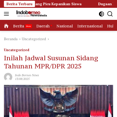
Langsung
apang Picu Kepanikan Siswa
Berita Terbaru
Dugaan Korupsi Dana Hibah 
ke
konten
Home
Berita
Daerah
Nasional
Internasional
Huk
Beranda
Uncategorized
Uncategorized
Inilah Jadwal Susunan Sidang
Tahunan MPR/DPR 2025
Indo Borneo News
13/08/2025