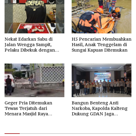
Nekat Edarkan Sabu di
H5 Pencarian Membuahkan
Jalan Wengga Sampit,
Hasil, Anak Tenggelam di
Pelaku Dibekuk dengan
Sungai Kapuas Ditemukan
Barang Bukti 9,87 Gram
Sabu
Geger Pria Ditemukan
Bangun Benteng Anti
Tewas Terjatuh dari
Narkoba, Kapolda Kalteng
Menara Masjid Raya
Dukung GDAN Jaga
Darussalam Palangka Raya
Generasi Dayak