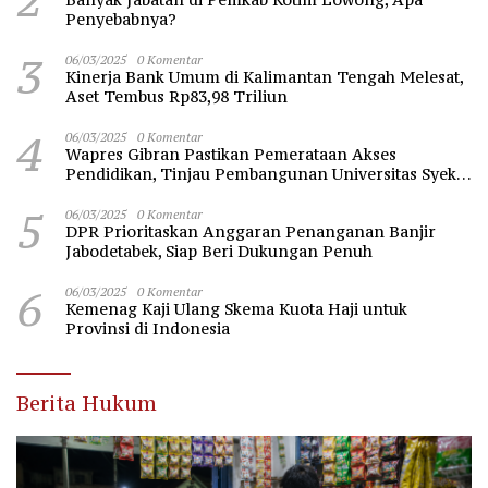
Penyebabnya?
3
06/03/2025
0 Komentar
Kinerja Bank Umum di Kalimantan Tengah Melesat,
Aset Tembus Rp83,98 Triliun
4
06/03/2025
0 Komentar
Wapres Gibran Pastikan Pemerataan Akses
Pendidikan, Tinjau Pembangunan Universitas Syekh
Nawawi Banten
5
06/03/2025
0 Komentar
DPR Prioritaskan Anggaran Penanganan Banjir
Jabodetabek, Siap Beri Dukungan Penuh
6
06/03/2025
0 Komentar
Kemenag Kaji Ulang Skema Kuota Haji untuk
Provinsi di Indonesia
Berita Hukum