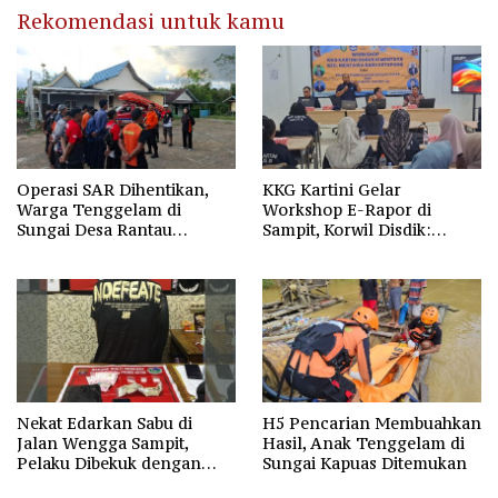
Rekomendasi untuk kamu
Operasi SAR Dihentikan,
KKG Kartini Gelar
Warga Tenggelam di
Workshop E-Rapor di
Sungai Desa Rantau
Sampit, Korwil Disdik:
Nangka Masih Jadi Tanda
SPMB 2026 Wajib Gratis dan
Tanya
Transparan
Nekat Edarkan Sabu di
H5 Pencarian Membuahkan
Jalan Wengga Sampit,
Hasil, Anak Tenggelam di
Pelaku Dibekuk dengan
Sungai Kapuas Ditemukan
Barang Bukti 9,87 Gram