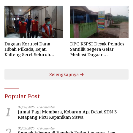
Dugaan Korupsi Dana
DPC KSPSI Desak Pemdes
Hibah Pilkada, Kejati
Santilik Segera Gelar
Kalteng Seret Seluruh
Mediasi Dugaan
Komisioner KPU Kotim
Perselisihan Hubungan
Industrial
Selengkapnya
Popular Post
1
07/08/2026
0 Komentar
Jumat Pagi Membara, Kobaran Api Dekat SDN 3
Ketapang Picu Kepanikan Siswa
2
06/03/2025
0 Komentar
Banyak Jabatan di Pemkab Kotim Lowong, Apa