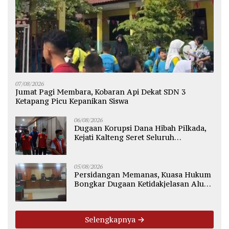
07/08/2026
Jumat Pagi Membara, Kobaran Api Dekat SDN 3
Ketapang Picu Kepanikan Siswa
06/08/2026
Dugaan Korupsi Dana Hibah Pilkada,
Kejati Kalteng Seret Seluruh
Komisioner KPU Kotim
05/08/2026
Persidangan Memanas, Kuasa Hukum
Bongkar Dugaan Ketidakjelasan Alur
Fee Rp2.500 per Ton PT WMGK
Selengkapnya