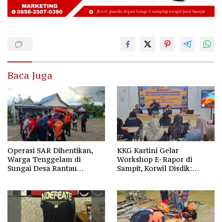
Baca Juga
Operasi SAR Dihentikan,
KKG Kartini Gelar
Warga Tenggelam di
Workshop E-Rapor di
Sungai Desa Rantau
Sampit, Korwil Disdik:
Nangka Masih Jadi Tanda
SPMB 2026 Wajib Gratis dan
Tanya
Transparan