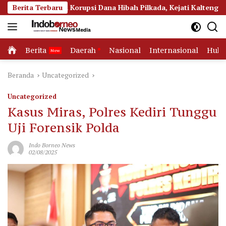
Langsung
an Korupsi Dana Hibah Pilkada, Kejati Kalteng Seret Seluruh Ko
Berita Terbaru
ke
konten
Home
Berita
Daerah
Nasional
Internasional
Huk
Beranda
Uncategorized
Uncategorized
Kasus Miras, Polres Kediri Tunggu
Uji Forensik Polda
Indo Borneo News
02/08/2025