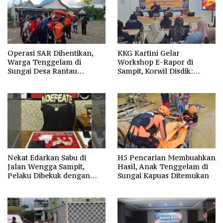
Operasi SAR Dihentikan,
KKG Kartini Gelar
Warga Tenggelam di
Workshop E-Rapor di
Sungai Desa Rantau
Sampit, Korwil Disdik:
Nangka Masih Jadi Tanda
SPMB 2026 Wajib Gratis dan
Tanya
Transparan
Nekat Edarkan Sabu di
H5 Pencarian Membuahkan
Jalan Wengga Sampit,
Hasil, Anak Tenggelam di
Pelaku Dibekuk dengan
Sungai Kapuas Ditemukan
Barang Bukti 9,87 Gram
Sabu