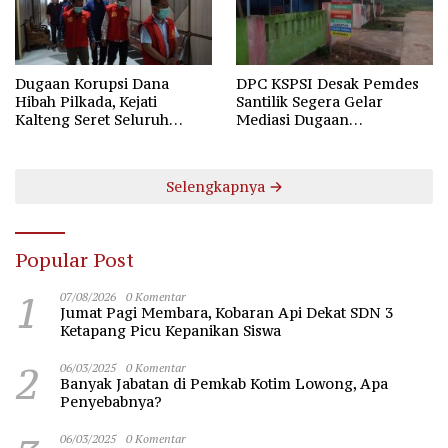
Dugaan Korupsi Dana
DPC KSPSI Desak Pemdes
Hibah Pilkada, Kejati
Santilik Segera Gelar
Kalteng Seret Seluruh
Mediasi Dugaan
Komisioner KPU Kotim
Perselisihan Hubungan
Industrial
Selengkapnya
Popular Post
1
07/08/2026
0 Komentar
Jumat Pagi Membara, Kobaran Api Dekat SDN 3
Ketapang Picu Kepanikan Siswa
2
06/03/2025
0 Komentar
Banyak Jabatan di Pemkab Kotim Lowong, Apa
Penyebabnya?
06/03/2025
0 Komentar