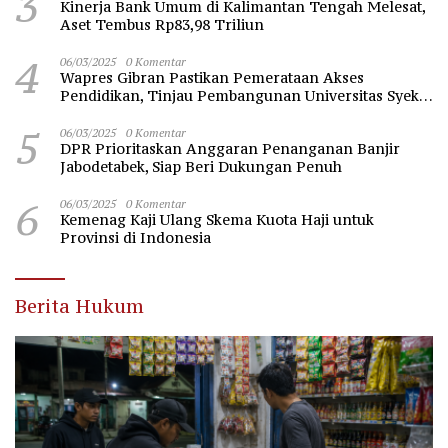
3
Kinerja Bank Umum di Kalimantan Tengah Melesat,
Aset Tembus Rp83,98 Triliun
4
06/03/2025
0 Komentar
Wapres Gibran Pastikan Pemerataan Akses
Pendidikan, Tinjau Pembangunan Universitas Syekh
Nawawi Banten
5
06/03/2025
0 Komentar
DPR Prioritaskan Anggaran Penanganan Banjir
Jabodetabek, Siap Beri Dukungan Penuh
6
06/03/2025
0 Komentar
Kemenag Kaji Ulang Skema Kuota Haji untuk
Provinsi di Indonesia
Berita Hukum