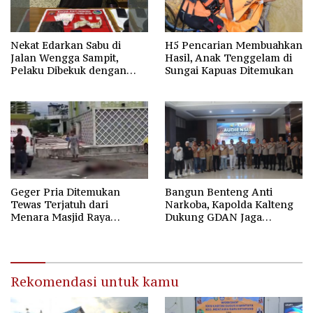
Nekat Edarkan Sabu di
H5 Pencarian Membuahkan
Jalan Wengga Sampit,
Hasil, Anak Tenggelam di
Pelaku Dibekuk dengan
Sungai Kapuas Ditemukan
Barang Bukti 9,87 Gram
Sabu
Geger Pria Ditemukan
Bangun Benteng Anti
Tewas Terjatuh dari
Narkoba, Kapolda Kalteng
Menara Masjid Raya
Dukung GDAN Jaga
Darussalam Palangka Raya
Generasi Dayak
Rekomendasi untuk kamu