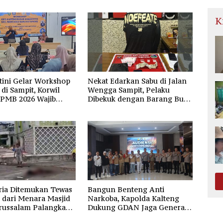
K
tini Gelar Workshop
Nekat Edarkan Sabu di Jalan
di Sampit, Korwil
Wengga Sampit, Pelaku
SPMB 2026 Wajib
Dibekuk dengan Barang Bukti
dan Transparan
9,87 Gram Sabu
ria Ditemukan Tewas
Bangun Benteng Anti
 dari Menara Masjid
Narkoba, Kapolda Kalteng
russalam Palangka
Dukung GDAN Jaga Generasi
Dayak