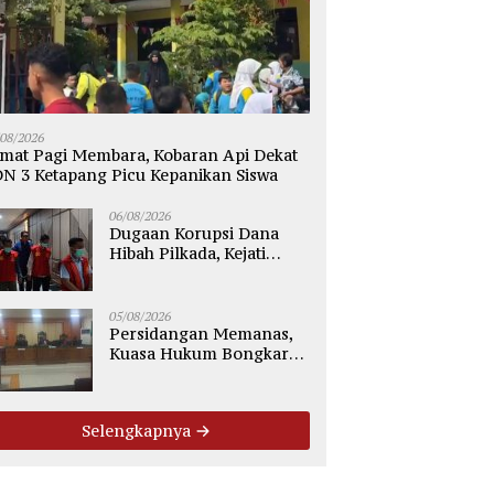
/08/2026
mat Pagi Membara, Kobaran Api Dekat
N 3 Ketapang Picu Kepanikan Siswa
06/08/2026
Dugaan Korupsi Dana
Hibah Pilkada, Kejati
Kalteng Seret Seluruh
Komisioner KPU Kotim
05/08/2026
Persidangan Memanas,
Kuasa Hukum Bongkar
Dugaan Ketidakjelasan
Alur Fee Rp2.500 per Ton
PT WMGK
Selengkapnya