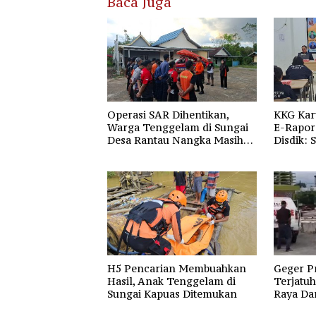
Baca Juga
Operasi SAR Dihentikan,
KKG Kar
Warga Tenggelam di Sungai
E-Rapor 
Desa Rantau Nangka Masih
Disdik: 
Jadi Tanda Tanya
Gratis 
H5 Pencarian Membuahkan
Geger P
Hasil, Anak Tenggelam di
Terjatuh
Sungai Kapuas Ditemukan
Raya Da
Raya