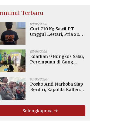
riminal Terbaru
09/06/2026
Curi 710 Kg Sawit PT
Unggul Lestari, Pria 20
Tahun di Telaga Antang
Kotim Diamankan Polisi
03/06/2026
Edarkan 9 Bungkus Sabu,
Perempuan di Gang
Tiung Sampit Ditangkap
Polsek Ketapang
01/06/2026
Posko Anti Narkoba Siap
Berdiri, Kapolda Kalteng:
Tegaskan Tidak Ada
Ruang bagi Pengedar di
Palangka Raya
Selengkapnya