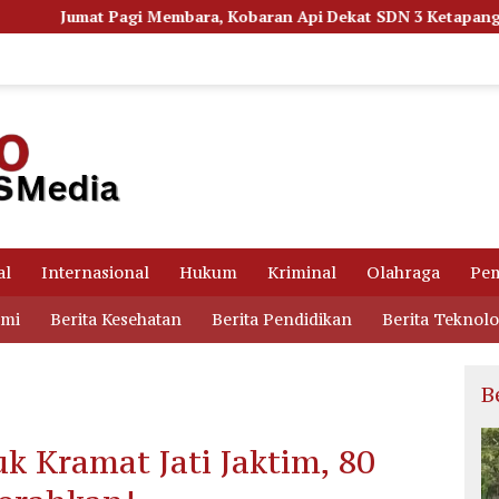
a, Kobaran Api Dekat SDN 3 Ketapang Picu Kepanikan Siswa
al
Internasional
Hukum
Kriminal
Olahraga
Pem
omi
Berita Kesehatan
Berita Pendidikan
Berita Teknolo
B
k Kramat Jati Jaktim, 80