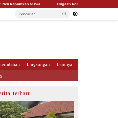
Dugaan Korupsi Dana Hibah Pilkada, Kejati Kalteng Seret S
erintahan
Lingkungan
Lainnya
gi
erita Terbaru