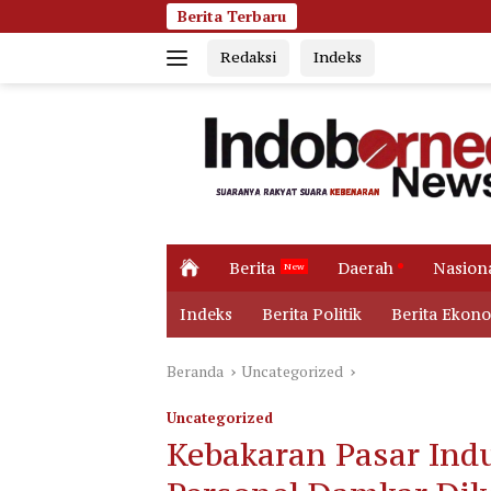
Langsung
Berita Terbaru
Jumat Pagi Membar
ke
Redaksi
Indeks
konten
H
Berita
Daerah
Nasion
o
m
Indeks
Berita Politik
Berita Ekon
e
Beranda
Uncategorized
Uncategorized
Kebakaran Pasar Indu