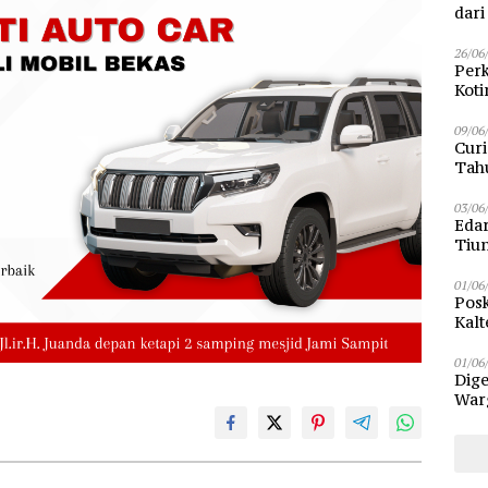
dar
26/06
Perk
Kot
Sam
09/06
Curi
Tah
Poli
03/06
Eda
Tiu
01/06
Posk
Kalt
Pen
01/06
Dige
Warg
Bun