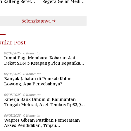
ti Kalteng Seret
Segera Gelar Mediasi
uruh Komisioner
Dugaan Perselisihan
 Kotim
Hubungan Industrial
Selengkapnya
ular Post
07/08/2026
0 Komentar
Jumat Pagi Membara, Kobaran Api
Dekat SDN 3 Ketapang Picu Kepanikan
Siswa
06/03/2025
0 Komentar
Banyak Jabatan di Pemkab Kotim
Lowong, Apa Penyebabnya?
06/03/2025
0 Komentar
Kinerja Bank Umum di Kalimantan
Tengah Melesat, Aset Tembus Rp83,98
Triliun
06/03/2025
0 Komentar
Wapres Gibran Pastikan Pemerataan
Akses Pendidikan, Tinjau
Pembangunan Universitas Syekh