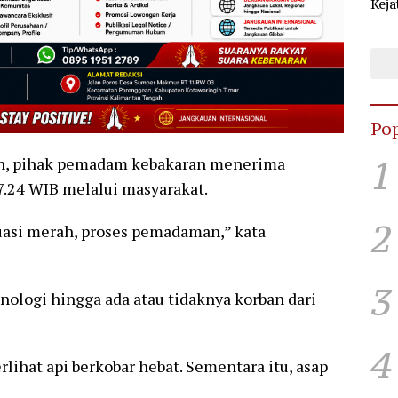
Keja
Sel
KPU
Pop
1
n, pihak pemadam kebakaran menerima
7.24 WIB melalui masyarakat.
2
tuasi merah, proses pemadaman,” kata
3
nologi hingga ada atau tidaknya korban dari
4
erlihat api berkobar hebat. Sementara itu, asap