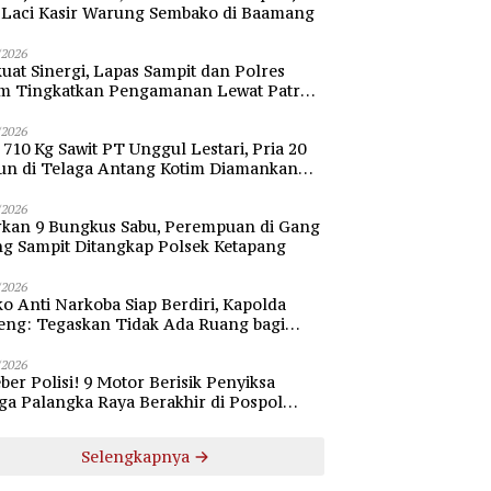
i Laci Kasir Warung Sembako di Baamang
/2026
uat Sinergi, Lapas Sampit dan Polres
im Tingkatkan Pengamanan Lewat Patroli
bang
/2026
 710 Kg Sawit PT Unggul Lestari, Pria 20
un di Telaga Antang Kotim Diamankan
si
/2026
rkan 9 Bungkus Sabu, Perempuan di Gang
ng Sampit Ditangkap Polsek Ketapang
/2026
o Anti Narkoba Siap Berdiri, Kapolda
eng: Tegaskan Tidak Ada Ruang bagi
gedar di Palangka Raya
/2026
ber Polisi! 9 Motor Berisik Penyiksa
a Palangka Raya Berakhir di Pospol
daran Besar
Selengkapnya