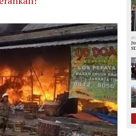
erahkan!
07
Ju
SD