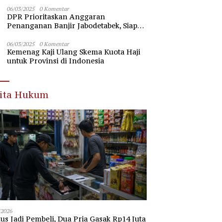
Nawawi Banten
06/03/2025
0 Komentar
DPR Prioritaskan Anggaran
Penanganan Banjir Jabodetabek, Siap
Beri Dukungan Penuh
06/03/2025
0 Komentar
Kemenag Kaji Ulang Skema Kuota Haji
untuk Provinsi di Indonesia
rita Hukum
/2026
s Jadi Pembeli, Dua Pria Gasak Rp14 Juta