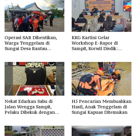
Operasi SAR Dihentikan,
KKG Kartini Gelar
Warga Tenggelam di
Workshop E-Rapor di
Sungai Desa Rantau
Sampit, Korwil Disdik:
Nangka Masih Jadi Tanda
SPMB 2026 Wajib Gratis dan
Tanya
Transparan
Nekat Edarkan Sabu di
H5 Pencarian Membuahkan
Jalan Wengga Sampit,
Hasil, Anak Tenggelam di
Pelaku Dibekuk dengan
Sungai Kapuas Ditemukan
Barang Bukti 9,87 Gram
Sabu