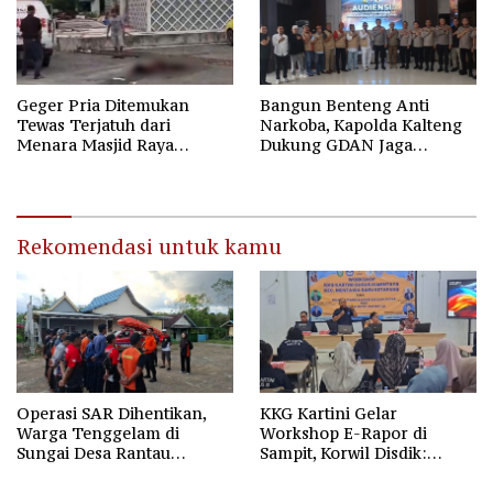
Geger Pria Ditemukan
Bangun Benteng Anti
Tewas Terjatuh dari
Narkoba, Kapolda Kalteng
Menara Masjid Raya
Dukung GDAN Jaga
Darussalam Palangka Raya
Generasi Dayak
Rekomendasi untuk kamu
Operasi SAR Dihentikan,
KKG Kartini Gelar
Warga Tenggelam di
Workshop E-Rapor di
Sungai Desa Rantau
Sampit, Korwil Disdik:
Nangka Masih Jadi Tanda
SPMB 2026 Wajib Gratis dan
Tanya
Transparan