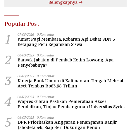
Selengkapnya
Popular Post
1
07/08/2026
0 Komentar
Jumat Pagi Membara, Kobaran Api Dekat SDN 3
Ketapang Picu Kepanikan Siswa
2
06/03/2025
0 Komentar
Banyak Jabatan di Pemkab Kotim Lowong, Apa
Penyebabnya?
3
06/03/2025
0 Komentar
Kinerja Bank Umum di Kalimantan Tengah Melesat,
Aset Tembus Rp83,98 Triliun
4
06/03/2025
0 Komentar
Wapres Gibran Pastikan Pemerataan Akses
Pendidikan, Tinjau Pembangunan Universitas Syekh
Nawawi Banten
5
06/03/2025
0 Komentar
DPR Prioritaskan Anggaran Penanganan Banjir
Jabodetabek, Siap Beri Dukungan Penuh