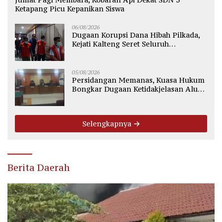
Ketapang Picu Kepanikan Siswa
06/08/2026
Dugaan Korupsi Dana Hibah Pilkada,
Kejati Kalteng Seret Seluruh
Komisioner KPU Kotim
05/08/2026
Persidangan Memanas, Kuasa Hukum
Bongkar Dugaan Ketidakjelasan Alur
Fee Rp2.500 per Ton PT WMGK
Selengkapnya
Berita Daerah