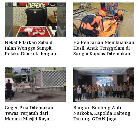
Nekat Edarkan Sabu di
H5 Pencarian Membuahkan
Jalan Wengga Sampit,
Hasil, Anak Tenggelam di
Pelaku Dibekuk dengan
Sungai Kapuas Ditemukan
Barang Bukti 9,87 Gram
Sabu
Geger Pria Ditemukan
Bangun Benteng Anti
Tewas Terjatuh dari
Narkoba, Kapolda Kalteng
Menara Masjid Raya
Dukung GDAN Jaga
Darussalam Palangka Raya
Generasi Dayak