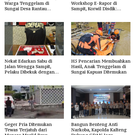
Warga Tenggelam di
Workshop E-Rapor di
Sungai Desa Rantau
Sampit, Korwil Disdik:
Nangka Masih Jadi Tanda
SPMB 2026 Wajib Gratis dan
Tanya
Transparan
Nekat Edarkan Sabu di
H5 Pencarian Membuahkan
Jalan Wengga Sampit,
Hasil, Anak Tenggelam di
Pelaku Dibekuk dengan
Sungai Kapuas Ditemukan
Barang Bukti 9,87 Gram
Sabu
Geger Pria Ditemukan
Bangun Benteng Anti
Tewas Terjatuh dari
Narkoba, Kapolda Kalteng