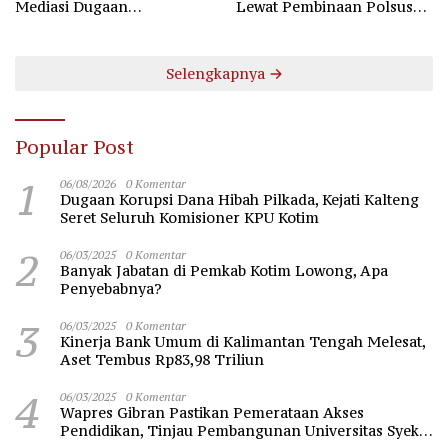
Mediasi Dugaan
Lewat Pembinaan Polsus
Perselisihan Hubungan
Polda Kalteng
Industrial
Selengkapnya
Popular Post
1
06/08/2026
0 Komentar
Dugaan Korupsi Dana Hibah Pilkada, Kejati Kalteng
Seret Seluruh Komisioner KPU Kotim
2
06/03/2025
0 Komentar
Banyak Jabatan di Pemkab Kotim Lowong, Apa
Penyebabnya?
3
06/03/2025
0 Komentar
Kinerja Bank Umum di Kalimantan Tengah Melesat,
Aset Tembus Rp83,98 Triliun
4
06/03/2025
0 Komentar
Wapres Gibran Pastikan Pemerataan Akses
Pendidikan, Tinjau Pembangunan Universitas Syekh