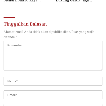
Menara Masjid Raya
Dukung GDAN Jaga
Darussalam Palangka Raya
Generasi Dayak
Tinggalkan Balasan
Alamat email Anda tidak akan dipublikasikan.
Ruas yang wajib
ditandai
*