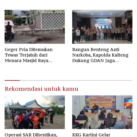
Barang Bukti 9,87 Gram
Sabu
Geger Pria Ditemukan
Bangun Benteng Anti
Tewas Terjatuh dari
Narkoba, Kapolda Kalteng
Menara Masjid Raya
Dukung GDAN Jaga
Darussalam Palangka Raya
Generasi Dayak
Rekomendasi untuk kamu
Operasi SAR Dihentikan,
KKG Kartini Gelar