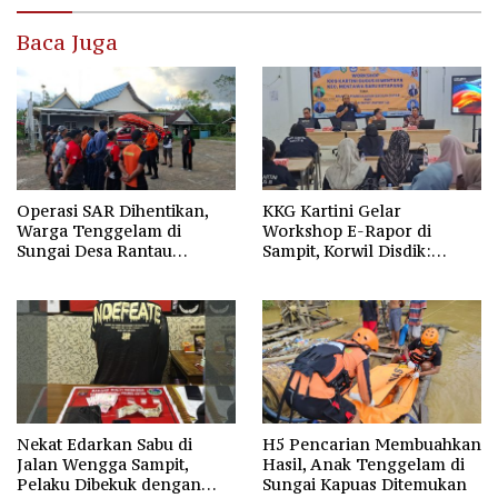
Baca Juga
Operasi SAR Dihentikan,
KKG Kartini Gelar
Warga Tenggelam di
Workshop E-Rapor di
Sungai Desa Rantau
Sampit, Korwil Disdik:
Nangka Masih Jadi Tanda
SPMB 2026 Wajib Gratis dan
Tanya
Transparan
Nekat Edarkan Sabu di
H5 Pencarian Membuahkan
Jalan Wengga Sampit,
Hasil, Anak Tenggelam di
Pelaku Dibekuk dengan
Sungai Kapuas Ditemukan