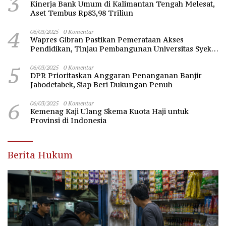
3
Kinerja Bank Umum di Kalimantan Tengah Melesat,
Aset Tembus Rp83,98 Triliun
4
06/03/2025
0 Komentar
Wapres Gibran Pastikan Pemerataan Akses
Pendidikan, Tinjau Pembangunan Universitas Syekh
Nawawi Banten
5
06/03/2025
0 Komentar
DPR Prioritaskan Anggaran Penanganan Banjir
Jabodetabek, Siap Beri Dukungan Penuh
6
06/03/2025
0 Komentar
Kemenag Kaji Ulang Skema Kuota Haji untuk
Provinsi di Indonesia
Berita Hukum