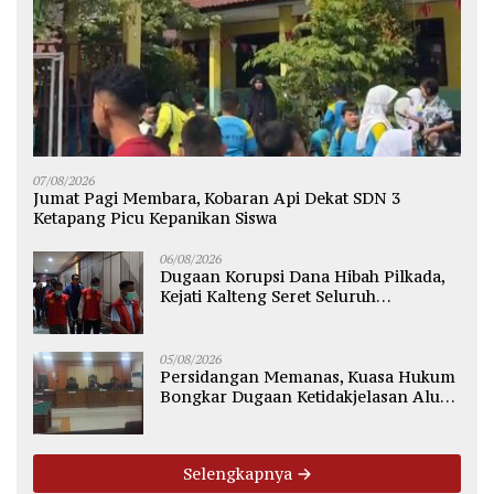
07/08/2026
Jumat Pagi Membara, Kobaran Api Dekat SDN 3
Ketapang Picu Kepanikan Siswa
06/08/2026
Dugaan Korupsi Dana Hibah Pilkada,
Kejati Kalteng Seret Seluruh
Komisioner KPU Kotim
05/08/2026
Persidangan Memanas, Kuasa Hukum
Bongkar Dugaan Ketidakjelasan Alur
Fee Rp2.500 per Ton PT WMGK
Selengkapnya