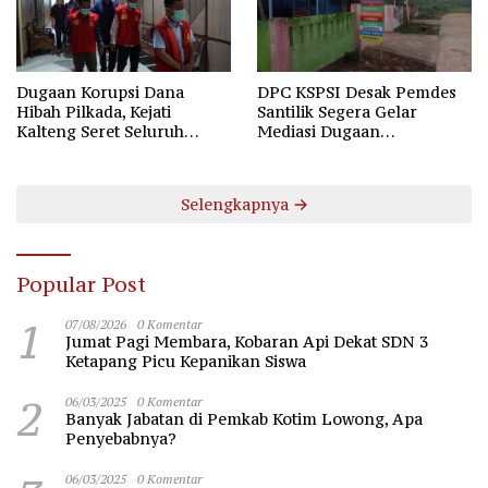
Dugaan Korupsi Dana
DPC KSPSI Desak Pemdes
Hibah Pilkada, Kejati
Santilik Segera Gelar
Kalteng Seret Seluruh
Mediasi Dugaan
Komisioner KPU Kotim
Perselisihan Hubungan
Industrial
Selengkapnya
Popular Post
1
07/08/2026
0 Komentar
Jumat Pagi Membara, Kobaran Api Dekat SDN 3
Ketapang Picu Kepanikan Siswa
2
06/03/2025
0 Komentar
Banyak Jabatan di Pemkab Kotim Lowong, Apa
Penyebabnya?
06/03/2025
0 Komentar