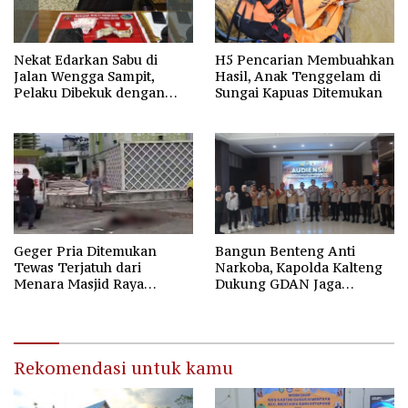
Nekat Edarkan Sabu di
H5 Pencarian Membuahkan
Jalan Wengga Sampit,
Hasil, Anak Tenggelam di
Pelaku Dibekuk dengan
Sungai Kapuas Ditemukan
Barang Bukti 9,87 Gram
Sabu
Geger Pria Ditemukan
Bangun Benteng Anti
Tewas Terjatuh dari
Narkoba, Kapolda Kalteng
Menara Masjid Raya
Dukung GDAN Jaga
Darussalam Palangka Raya
Generasi Dayak
Rekomendasi untuk kamu