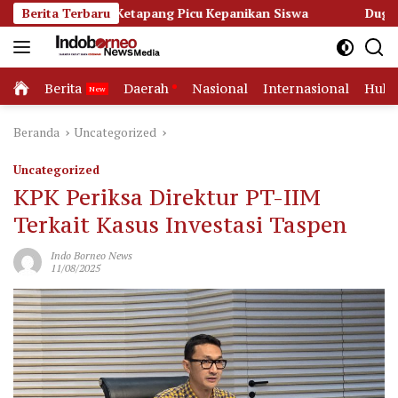
Langsung
N 3 Ketapang Picu Kepanikan Siswa
Berita Terbaru
Dugaan Korupsi Dana
ke
konten
Home
Berita
Daerah
Nasional
Internasional
Huk
Beranda
Uncategorized
Uncategorized
KPK Periksa Direktur PT-IIM
Terkait Kasus Investasi Taspen
Indo Borneo News
11/08/2025