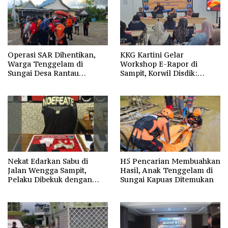
Operasi SAR Dihentikan,
KKG Kartini Gelar
Warga Tenggelam di
Workshop E-Rapor di
Sungai Desa Rantau
Sampit, Korwil Disdik:
Nangka Masih Jadi Tanda
SPMB 2026 Wajib Gratis dan
Tanya
Transparan
Nekat Edarkan Sabu di
H5 Pencarian Membuahkan
Jalan Wengga Sampit,
Hasil, Anak Tenggelam di
Pelaku Dibekuk dengan
Sungai Kapuas Ditemukan
Barang Bukti 9,87 Gram
Sabu