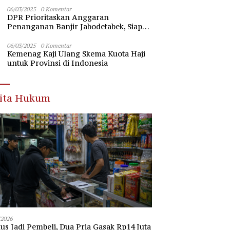
Nawawi Banten
06/03/2025
0 Komentar
DPR Prioritaskan Anggaran
Penanganan Banjir Jabodetabek, Siap
Beri Dukungan Penuh
06/03/2025
0 Komentar
Kemenag Kaji Ulang Skema Kuota Haji
untuk Provinsi di Indonesia
rita Hukum
/2026
s Jadi Pembeli, Dua Pria Gasak Rp14 Juta