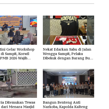
tini Gelar Workshop
Nekat Edarkan Sabu di Jalan
di Sampit, Korwil
Wengga Sampit, Pelaku
SPMB 2026 Wajib
Dibekuk dengan Barang Bukti
dan Transparan
9,87 Gram Sabu
ria Ditemukan Tewas
Bangun Benteng Anti
 dari Menara Masjid
Narkoba, Kapolda Kalteng