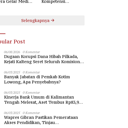
ra Gelar Mediasi
Kompetensi
aan Perselisihan
Pengamanan Lewat
ungan Industrial
Pembinaan Polsus
Polda Kalteng
Selengkapnya
ular Post
06/08/2026
0 Komentar
Dugaan Korupsi Dana Hibah Pilkada,
Kejati Kalteng Seret Seluruh Komisioner
KPU Kotim
06/03/2025
0 Komentar
Banyak Jabatan di Pemkab Kotim
Lowong, Apa Penyebabnya?
06/03/2025
0 Komentar
Kinerja Bank Umum di Kalimantan
Tengah Melesat, Aset Tembus Rp83,98
Triliun
06/03/2025
0 Komentar
Wapres Gibran Pastikan Pemerataan
Akses Pendidikan, Tinjau
Pembangunan Universitas Syekh