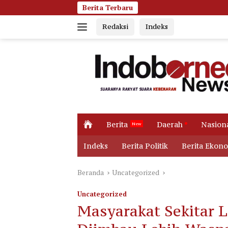
Langsung
Berita Terbaru
Dugaan Korupsi Dan
ke
Redaksi
Indeks
konten
H
Berita
Daerah
Nasion
o
m
Indeks
Berita Politik
Berita Ekon
e
Beranda
Uncategorized
Uncategorized
Masyarakat Sekitar 