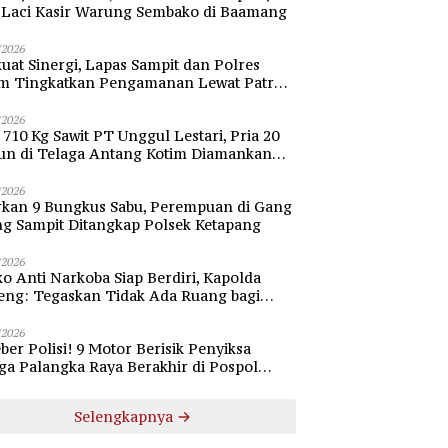
i Laci Kasir Warung Sembako di Baamang
/2026
uat Sinergi, Lapas Sampit dan Polres
im Tingkatkan Pengamanan Lewat Patroli
bang
/2026
 710 Kg Sawit PT Unggul Lestari, Pria 20
un di Telaga Antang Kotim Diamankan
si
/2026
rkan 9 Bungkus Sabu, Perempuan di Gang
ng Sampit Ditangkap Polsek Ketapang
/2026
o Anti Narkoba Siap Berdiri, Kapolda
eng: Tegaskan Tidak Ada Ruang bagi
gedar di Palangka Raya
/2026
ber Polisi! 9 Motor Berisik Penyiksa
a Palangka Raya Berakhir di Pospol
daran Besar
Selengkapnya