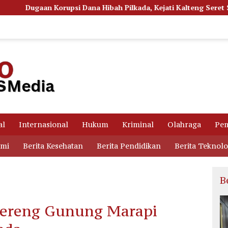
a Hibah Pilkada, Kejati Kalteng Seret Seluruh Komisioner KPU K
al
Internasional
Hukum
Kriminal
Olahraga
Pem
omi
Berita Kesehatan
Berita Pendidikan
Berita Teknolo
B
Lereng Gunung Marapi