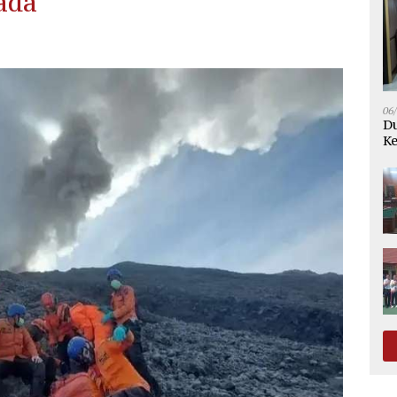
ada
06
Du
Ke
K