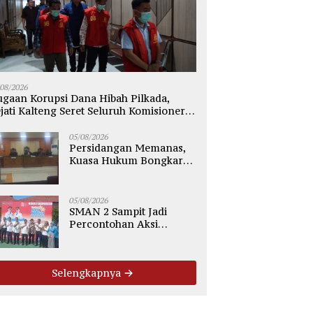
/08/2026
gaan Korupsi Dana Hibah Pilkada,
jati Kalteng Seret Seluruh Komisioner
PU Kotim
05/08/2026
Persidangan Memanas,
Kuasa Hukum Bongkar
Dugaan Ketidakjelasan
Alur Fee Rp2.500 per Ton
PT WMGK
05/08/2026
SMAN 2 Sampit Jadi
Percontohan Aksi
Bergizi, Komitmen Cetak
Generasi Sehat dan Bebas
Stunting
Selengkapnya