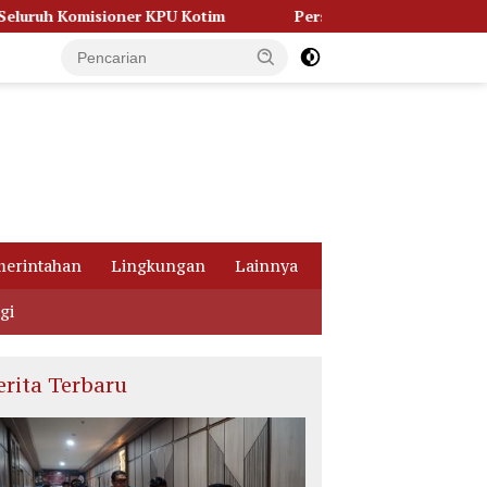
otim
Persidangan Memanas, Kuasa Hukum Bongkar Dugaa
erintahan
Lingkungan
Lainnya
gi
erita Terbaru