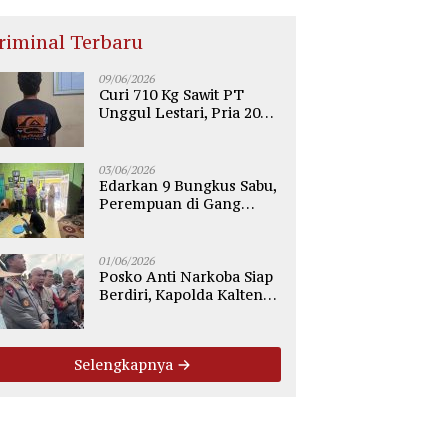
riminal Terbaru
09/06/2026
Curi 710 Kg Sawit PT
Unggul Lestari, Pria 20
Tahun di Telaga Antang
Kotim Diamankan Polisi
03/06/2026
Edarkan 9 Bungkus Sabu,
Perempuan di Gang
Tiung Sampit Ditangkap
Polsek Ketapang
01/06/2026
Posko Anti Narkoba Siap
Berdiri, Kapolda Kalteng:
Tegaskan Tidak Ada
Ruang bagi Pengedar di
Palangka Raya
Selengkapnya