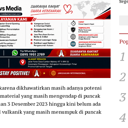
Sege
Dug
Hub
Pop
1
2
karena dikhawatirkan masih adanya potensi
3
n material yang masih mengendap di puncak
usan 3 Desember 2023 hingga kini belum ada
l vulkanik yang masih menumpuk di puncak
4