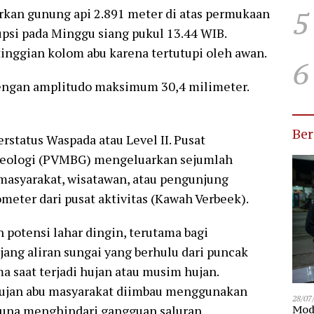
5
rkan gunung api 2.891 meter di atas permukaan
psi pada Minggu siang pukul 13.44 WIB.
nggian kolom abu karena tertutupi oleh awan.
6
dengan amplitudo maksimum 30,4 milimeter.
Be
rstatus Waspada atau Level II. Pusat
 Geologi (PVMBG) mengeluarkan sejumlah
masyarakat, wisatawan, atau pengunjung
ometer dari pusat aktivitas (Kawah Verbeek).
otensi lahar dingin, terutama bagi
ang aliran sungai yang berhulu dari puncak
a saat terjadi hujan atau musim hujan.
i hujan abu masyarakat diimbau menggunakan
28/07
guna menghindari gangguan saluran
Modu