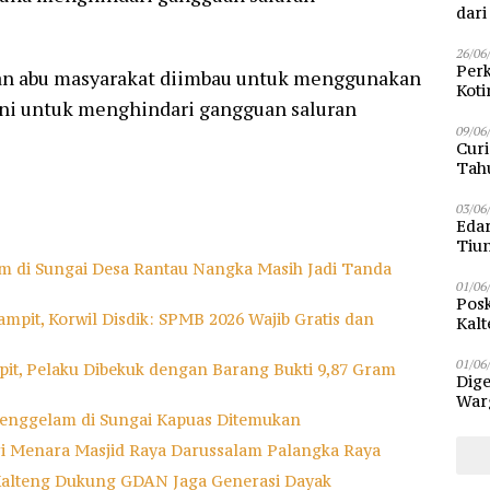
dar
26/06
Perk
hujan abu masyarakat diimbau untuk menggunakan
Kot
Ini untuk menghindari gangguan saluran
Sam
09/06
Curi
Tah
Poli
03/06
Eda
Tiu
m di Sungai Desa Rantau Nangka Masih Jadi Tanda
01/06
Posk
mpit, Korwil Disdik: SPMB 2026 Wajib Gratis dan
Kalt
Pen
01/06
it, Pelaku Dibekuk dengan Barang Bukti 9,87 Gram
Dige
Warg
enggelam di Sungai Kapuas Ditemukan
Bun
ri Menara Masjid Raya Darussalam Palangka Raya
Kalteng Dukung GDAN Jaga Generasi Dayak