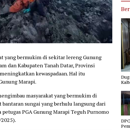
Ber
at yang bermukim di sekitar lereng Gunung
am dan Kabupaten Tanah Datar, Provinsi
 meningkatkan kewaspadaan. Hal itu
Duga
unung Marapi. ​
Kalt
i mengimbau masyarakat yang bermukim di
 bantaran sungai yang berhulu langsung dari
ta petugas PGA Gunung Marapi Teguh Purnomo
/2025).
DPC
Pemd