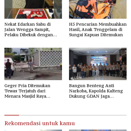
Nekat Edarkan Sabu di
H5 Pencarian Membuahkan
Jalan Wengga Sampit,
Hasil, Anak Tenggelam di
Pelaku Dibekuk dengan
Sungai Kapuas Ditemukan
Barang Bukti 9,87 Gram
Sabu
Geger Pria Ditemukan
Bangun Benteng Anti
Tewas Terjatuh dari
Narkoba, Kapolda Kalteng
Menara Masjid Raya
Dukung GDAN Jaga
Darussalam Palangka Raya
Generasi Dayak
Rekomendasi untuk kamu