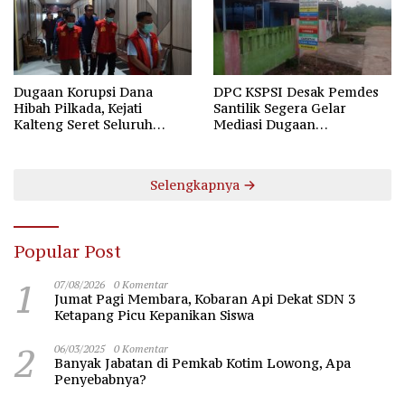
Dugaan Korupsi Dana
DPC KSPSI Desak Pemdes
Hibah Pilkada, Kejati
Santilik Segera Gelar
Kalteng Seret Seluruh
Mediasi Dugaan
Komisioner KPU Kotim
Perselisihan Hubungan
Industrial
Selengkapnya
Popular Post
1
07/08/2026
0 Komentar
Jumat Pagi Membara, Kobaran Api Dekat SDN 3
Ketapang Picu Kepanikan Siswa
2
06/03/2025
0 Komentar
Banyak Jabatan di Pemkab Kotim Lowong, Apa
Penyebabnya?