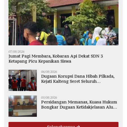
07/08/2026
Jumat Pagi Membara, Kobaran Api Dekat SDN 3
Ketapang Picu Kepanikan Siswa
06/08/2026
Dugaan Korupsi Dana Hibah Pilkada,
Kejati Kalteng Seret Seluruh
Komisioner KPU Kotim
05/08/2026
Persidangan Memanas, Kuasa Hukum
Bongkar Dugaan Ketidakjelasan Alur
Fee Rp2.500 per Ton PT WMGK
Selengkapnya