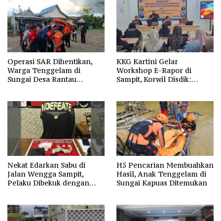
Operasi SAR Dihentikan,
KKG Kartini Gelar
Warga Tenggelam di
Workshop E-Rapor di
Sungai Desa Rantau
Sampit, Korwil Disdik:
Nangka Masih Jadi Tanda
SPMB 2026 Wajib Gratis dan
Tanya
Transparan
Nekat Edarkan Sabu di
H5 Pencarian Membuahkan
Jalan Wengga Sampit,
Hasil, Anak Tenggelam di
Pelaku Dibekuk dengan
Sungai Kapuas Ditemukan
Barang Bukti 9,87 Gram
Sabu