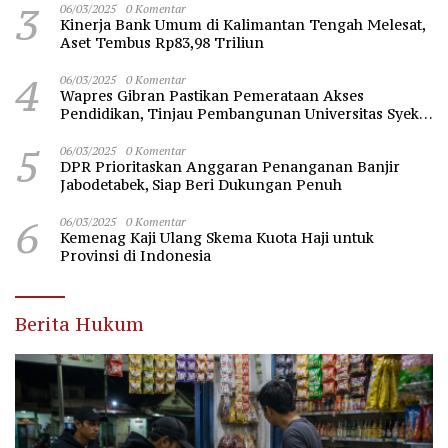
3
06/03/2025
0 Komentar
Kinerja Bank Umum di Kalimantan Tengah Melesat,
Aset Tembus Rp83,98 Triliun
4
06/03/2025
0 Komentar
Wapres Gibran Pastikan Pemerataan Akses
Pendidikan, Tinjau Pembangunan Universitas Syekh
Nawawi Banten
5
06/03/2025
0 Komentar
DPR Prioritaskan Anggaran Penanganan Banjir
Jabodetabek, Siap Beri Dukungan Penuh
6
06/03/2025
0 Komentar
Kemenag Kaji Ulang Skema Kuota Haji untuk
Provinsi di Indonesia
Berita Hukum