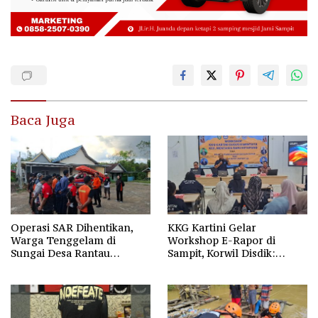
Baca Juga
Operasi SAR Dihentikan,
KKG Kartini Gelar
Warga Tenggelam di
Workshop E-Rapor di
Sungai Desa Rantau
Sampit, Korwil Disdik:
Nangka Masih Jadi Tanda
SPMB 2026 Wajib Gratis dan
Tanya
Transparan