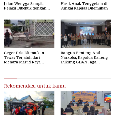
Jalan Wengga Sampit,
Hasil, Anak Tenggelam di
Pelaku Dibekuk dengan
Sungai Kapuas Ditemukan
Barang Bukti 9,87 Gram
Sabu
Geger Pria Ditemukan
Bangun Benteng Anti
Tewas Terjatuh dari
Narkoba, Kapolda Kalteng
Menara Masjid Raya
Dukung GDAN Jaga
Darussalam Palangka Raya
Generasi Dayak
Rekomendasi untuk kamu