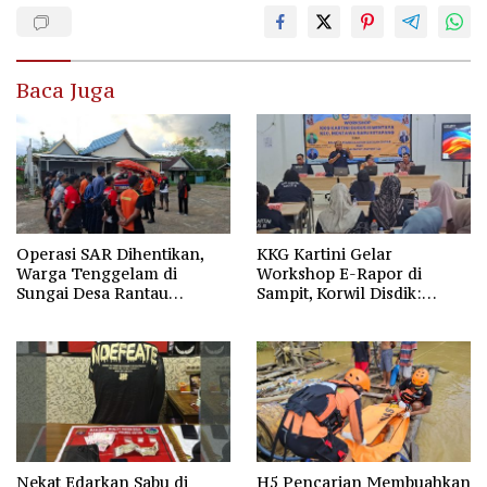
Baca Juga
Operasi SAR Dihentikan,
KKG Kartini Gelar
Warga Tenggelam di
Workshop E-Rapor di
Sungai Desa Rantau
Sampit, Korwil Disdik:
Nangka Masih Jadi Tanda
SPMB 2026 Wajib Gratis dan
Tanya
Transparan
Nekat Edarkan Sabu di
H5 Pencarian Membuahkan