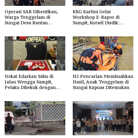
Operasi SAR Dihentikan,
KKG Kartini Gelar
Warga Tenggelam di
Workshop E-Rapor di
Sungai Desa Rantau
Sampit, Korwil Disdik:
Nangka Masih Jadi Tanda
SPMB 2026 Wajib Gratis dan
Tanya
Transparan
Nekat Edarkan Sabu di
H5 Pencarian Membuahkan
Jalan Wengga Sampit,
Hasil, Anak Tenggelam di
Pelaku Dibekuk dengan
Sungai Kapuas Ditemukan
Barang Bukti 9,87 Gram
Sabu