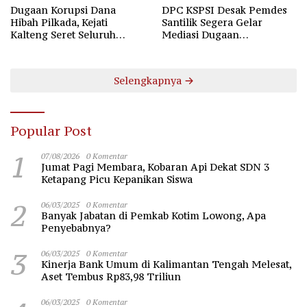
Dugaan Korupsi Dana
DPC KSPSI Desak Pemdes
Hibah Pilkada, Kejati
Santilik Segera Gelar
Kalteng Seret Seluruh
Mediasi Dugaan
Komisioner KPU Kotim
Perselisihan Hubungan
Industrial
Selengkapnya
Popular Post
1
07/08/2026
0 Komentar
Jumat Pagi Membara, Kobaran Api Dekat SDN 3
Ketapang Picu Kepanikan Siswa
2
06/03/2025
0 Komentar
Banyak Jabatan di Pemkab Kotim Lowong, Apa
Penyebabnya?
3
06/03/2025
0 Komentar
Kinerja Bank Umum di Kalimantan Tengah Melesat,
Aset Tembus Rp83,98 Triliun
06/03/2025
0 Komentar