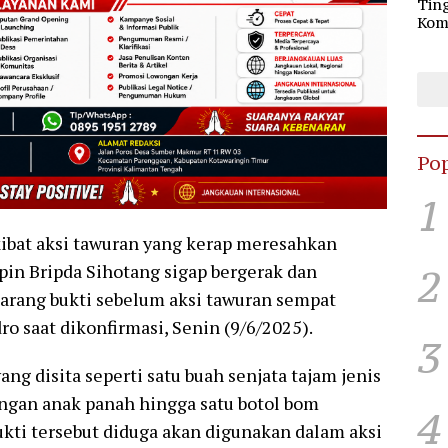
Tin
Kom
Pen
Pem
Pol
Pop
1
kibat aksi tawuran yang kerap meresahkan
pin Bripda Sihotang sigap bergerak dan
2
arang bukti sebelum aksi tawuran sempat
ro saat dikonfirmasi, Senin (9/6/2025).
3
ng disita seperti satu buah senjata tajam jenis
engan anak panah hingga satu botol bom
4
ukti tersebut diduga akan digunakan dalam aksi