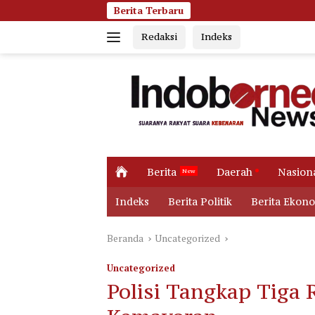
Langsung
Berita Terbaru
Persidangan Me
ke
Redaksi
Indeks
konten
H
Berita
Daerah
Nasion
o
m
Indeks
Berita Politik
Berita Ekon
e
Beranda
Uncategorized
Uncategorized
Polisi Tangkap Tiga