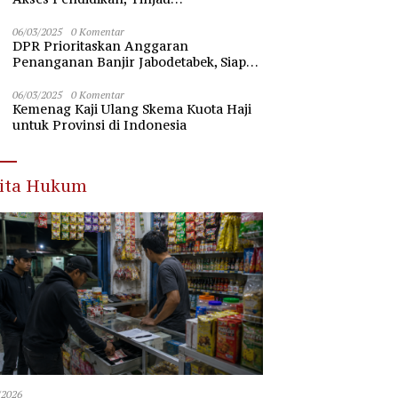
Pembangunan Universitas Syekh
Nawawi Banten
06/03/2025
0 Komentar
DPR Prioritaskan Anggaran
Penanganan Banjir Jabodetabek, Siap
Beri Dukungan Penuh
06/03/2025
0 Komentar
Kemenag Kaji Ulang Skema Kuota Haji
untuk Provinsi di Indonesia
rita Hukum
/2026