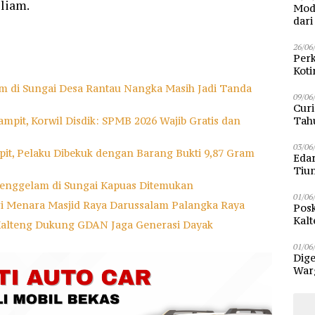
liam.
Modu
dar
26/06
Perk
Kot
Sam
m di Sungai Desa Rantau Nangka Masih Jadi Tanda
09/06
Curi
mpit, Korwil Disdik: SPMB 2026 Wajib Gratis dan
Tah
Poli
03/06
it, Pelaku Dibekuk dengan Barang Bukti 9,87 Gram
Eda
Tiu
enggelam di Sungai Kapuas Ditemukan
01/06
ri Menara Masjid Raya Darussalam Palangka Raya
Posk
Kalt
Kalteng Dukung GDAN Jaga Generasi Dayak
Pen
01/06
Dige
Warg
Bun