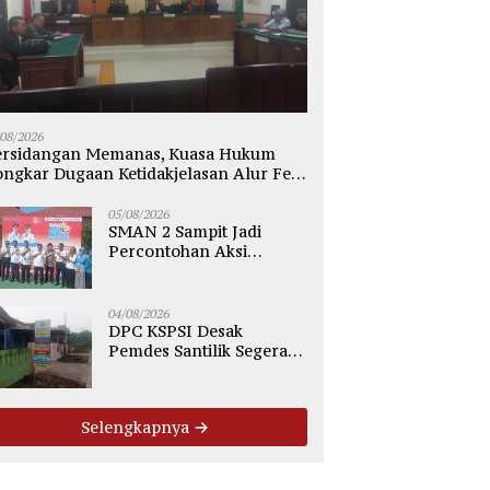
/08/2026
ersidangan Memanas, Kuasa Hukum
ngkar Dugaan Ketidakjelasan Alur Fee
p2.500 per Ton PT WMGK
05/08/2026
SMAN 2 Sampit Jadi
Percontohan Aksi
Bergizi, Komitmen Cetak
Generasi Sehat dan Bebas
Stunting
04/08/2026
DPC KSPSI Desak
Pemdes Santilik Segera
Gelar Mediasi Dugaan
Perselisihan Hubungan
Industrial
Selengkapnya