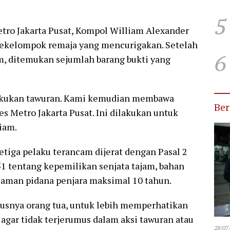
5
tro Jakarta Pusat, Kompol William Alexander
ekelompok remaja yang mencurigakan. Setelah
6
m, ditemukan sejumlah barang bukti yang
akukan tawuran. Kami kemudian membawa
Be
es Metro Jakarta Pusat. Ini dilakukan untuk
liam.
ketiga pelaku terancam dijerat dengan Pasal 2
51 tentang kepemilikan senjata tajam, bahan
ncaman pidana penjara maksimal 10 tahun.
snya orang tua, untuk lebih memperhatikan
agar tidak terjerumus dalam aksi tawuran atau
28/07