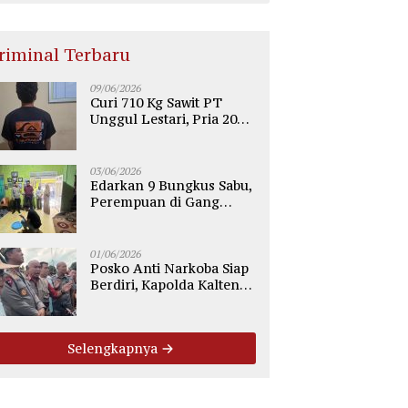
riminal Terbaru
09/06/2026
Curi 710 Kg Sawit PT
Unggul Lestari, Pria 20
Tahun di Telaga Antang
Kotim Diamankan Polisi
03/06/2026
Edarkan 9 Bungkus Sabu,
Perempuan di Gang
Tiung Sampit Ditangkap
Polsek Ketapang
01/06/2026
Posko Anti Narkoba Siap
Berdiri, Kapolda Kalteng:
Tegaskan Tidak Ada
Ruang bagi Pengedar di
Palangka Raya
Selengkapnya