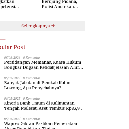
gkatkan
Berujung Pidana,
petensi
Polisi Amankan
gamanan Lewat
Warga MB Ketapang
binaan Polsus
da Kalteng
Selengkapnya
ular Post
05/08/2026
0 Komentar
Persidangan Memanas, Kuasa Hukum
Bongkar Dugaan Ketidakjelasan Alur
Fee Rp2.500 per Ton PT WMGK
06/03/2025
0 Komentar
Banyak Jabatan di Pemkab Kotim
Lowong, Apa Penyebabnya?
06/03/2025
0 Komentar
Kinerja Bank Umum di Kalimantan
Tengah Melesat, Aset Tembus Rp83,98
Triliun
06/03/2025
0 Komentar
Wapres Gibran Pastikan Pemerataan
Akses Pendidikan, Tinjau