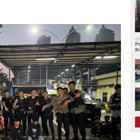
05
P
Bo
R