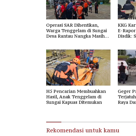
Operasi SAR Dihentikan,
KKG Kar
Warga Tenggelam di Sungai
E-Rapor 
Desa Rantau Nangka Masih
Disdik: 
Jadi Tanda Tanya
Gratis 
H5 Pencarian Membuahkan
Geger P
Hasil, Anak Tenggelam di
Terjatuh
Sungai Kapuas Ditemukan
Raya Da
Raya
Rekomendasi untuk kamu