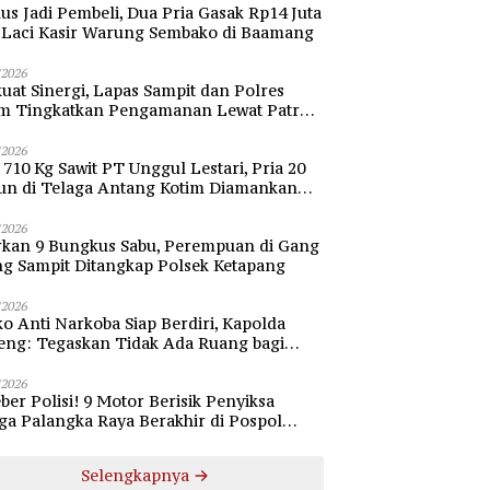
s Jadi Pembeli, Dua Pria Gasak Rp14 Juta
i Laci Kasir Warung Sembako di Baamang
/2026
uat Sinergi, Lapas Sampit dan Polres
im Tingkatkan Pengamanan Lewat Patroli
bang
/2026
 710 Kg Sawit PT Unggul Lestari, Pria 20
un di Telaga Antang Kotim Diamankan
si
/2026
rkan 9 Bungkus Sabu, Perempuan di Gang
ng Sampit Ditangkap Polsek Ketapang
/2026
o Anti Narkoba Siap Berdiri, Kapolda
eng: Tegaskan Tidak Ada Ruang bagi
gedar di Palangka Raya
/2026
ber Polisi! 9 Motor Berisik Penyiksa
a Palangka Raya Berakhir di Pospol
daran Besar
Selengkapnya