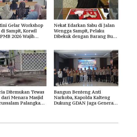
tini Gelar Workshop
Nekat Edarkan Sabu di Jalan
di Sampit, Korwil
Wengga Sampit, Pelaku
SPMB 2026 Wajib
Dibekuk dengan Barang Bukti
dan Transparan
9,87 Gram Sabu
ria Ditemukan Tewas
Bangun Benteng Anti
 dari Menara Masjid
Narkoba, Kapolda Kalteng
russalam Palangka
Dukung GDAN Jaga Generasi
Dayak