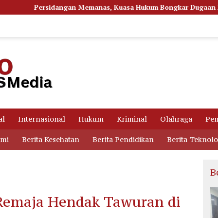
manas, Kuasa Hukum Bongkar Dugaan Ketidakjelasan Alur Fee 
al
Internasional
Hukum
Kriminal
Olahraga
Pem
omi
Berita Kesehatan
Berita Pendidikan
Berita Teknolo
B
 Remaja Hendak Tawuran di