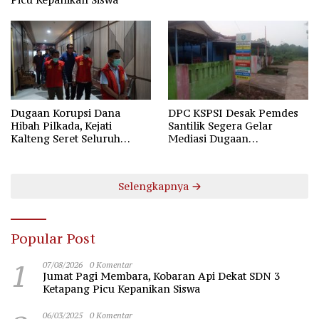
Dugaan Korupsi Dana
DPC KSPSI Desak Pemdes
Hibah Pilkada, Kejati
Santilik Segera Gelar
Kalteng Seret Seluruh
Mediasi Dugaan
Komisioner KPU Kotim
Perselisihan Hubungan
Industrial
Selengkapnya
Popular Post
1
07/08/2026
0 Komentar
Jumat Pagi Membara, Kobaran Api Dekat SDN 3
Ketapang Picu Kepanikan Siswa
06/03/2025
0 Komentar