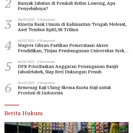
2
Banyak Jabatan di Pemkab Kotim Lowong, Apa
Penyebabnya?
3
06/03/2025
0 Komentar
Kinerja Bank Umum di Kalimantan Tengah Melesat,
Aset Tembus Rp83,98 Triliun
4
06/03/2025
0 Komentar
Wapres Gibran Pastikan Pemerataan Akses
Pendidikan, Tinjau Pembangunan Universitas Syekh
Nawawi Banten
5
06/03/2025
0 Komentar
DPR Prioritaskan Anggaran Penanganan Banjir
Jabodetabek, Siap Beri Dukungan Penuh
6
06/03/2025
0 Komentar
Kemenag Kaji Ulang Skema Kuota Haji untuk
Provinsi di Indonesia
Berita Hukum