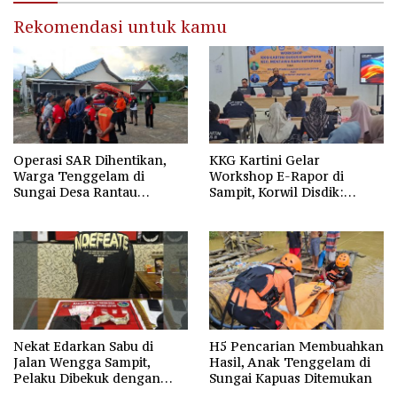
Rekomendasi untuk kamu
Operasi SAR Dihentikan,
KKG Kartini Gelar
Warga Tenggelam di
Workshop E-Rapor di
Sungai Desa Rantau
Sampit, Korwil Disdik:
Nangka Masih Jadi Tanda
SPMB 2026 Wajib Gratis dan
Tanya
Transparan
Nekat Edarkan Sabu di
H5 Pencarian Membuahkan
Jalan Wengga Sampit,
Hasil, Anak Tenggelam di
Pelaku Dibekuk dengan
Sungai Kapuas Ditemukan
Barang Bukti 9,87 Gram