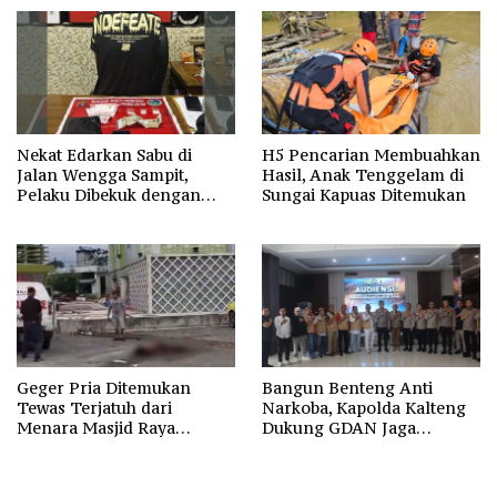
Tanya
Transparan
Nekat Edarkan Sabu di
H5 Pencarian Membuahkan
Jalan Wengga Sampit,
Hasil, Anak Tenggelam di
Pelaku Dibekuk dengan
Sungai Kapuas Ditemukan
Barang Bukti 9,87 Gram
Sabu
Geger Pria Ditemukan
Bangun Benteng Anti
Tewas Terjatuh dari
Narkoba, Kapolda Kalteng
Menara Masjid Raya
Dukung GDAN Jaga
Darussalam Palangka Raya
Generasi Dayak