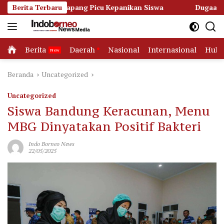
Langsung
Ketapang Picu Kepanikan Siswa
Berita Terbaru
Dugaan Korupsi Dana Hib
ke
konten
Home
Berita
Daerah
Nasional
Internasional
Huk
Beranda
Uncategorized
Uncategorized
Siswa Bandung Keracunan, Menu
MBG Dinyatakan Positif Bakteri
Indo Borneo News
22/05/2025