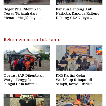
Geger Pria Ditemukan
Bangun Benteng Anti
Tewas Terjatuh dari
Narkoba, Kapolda Kalteng
Menara Masjid Raya
Dukung GDAN Jaga
Darussalam Palangka Raya
Generasi Dayak
Rekomendasi untuk kamu
Operasi SAR Dihentikan,
KKG Kartini Gelar
Warga Tenggelam di
Workshop E-Rapor di
Sungai Desa Rantau
Sampit, Korwil Disdik:
Nangka Masih Jadi Tanda
SPMB 2026 Wajib Gratis dan
Tanya
Transparan