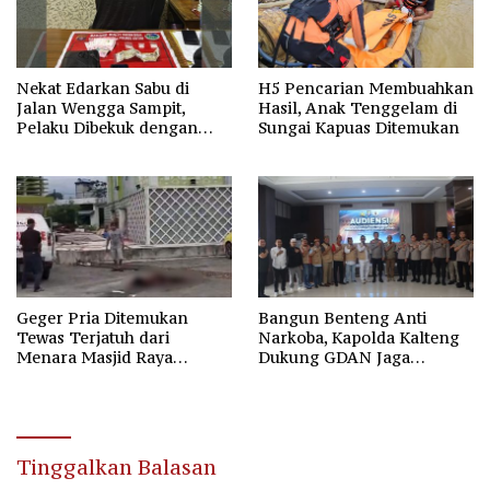
Nekat Edarkan Sabu di
H5 Pencarian Membuahkan
Jalan Wengga Sampit,
Hasil, Anak Tenggelam di
Pelaku Dibekuk dengan
Sungai Kapuas Ditemukan
Barang Bukti 9,87 Gram
Sabu
Geger Pria Ditemukan
Bangun Benteng Anti
Tewas Terjatuh dari
Narkoba, Kapolda Kalteng
Menara Masjid Raya
Dukung GDAN Jaga
Darussalam Palangka Raya
Generasi Dayak
Tinggalkan Balasan