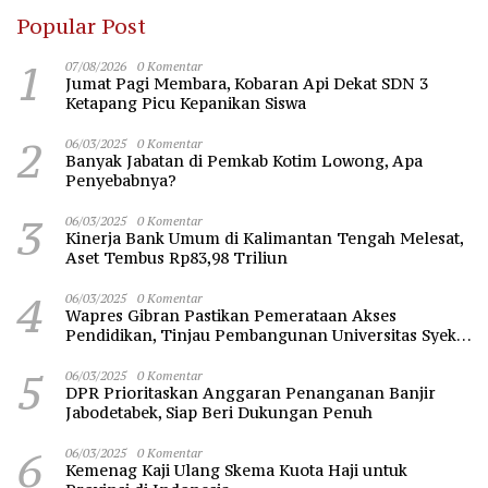
Popular Post
1
07/08/2026
0 Komentar
Jumat Pagi Membara, Kobaran Api Dekat SDN 3
Ketapang Picu Kepanikan Siswa
2
06/03/2025
0 Komentar
Banyak Jabatan di Pemkab Kotim Lowong, Apa
Penyebabnya?
3
06/03/2025
0 Komentar
Kinerja Bank Umum di Kalimantan Tengah Melesat,
Aset Tembus Rp83,98 Triliun
4
06/03/2025
0 Komentar
Wapres Gibran Pastikan Pemerataan Akses
Pendidikan, Tinjau Pembangunan Universitas Syekh
Nawawi Banten
5
06/03/2025
0 Komentar
DPR Prioritaskan Anggaran Penanganan Banjir
Jabodetabek, Siap Beri Dukungan Penuh
6
06/03/2025
0 Komentar
Kemenag Kaji Ulang Skema Kuota Haji untuk