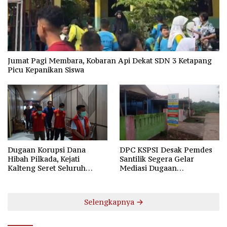
Jumat Pagi Membara, Kobaran Api Dekat SDN 3 Ketapang
Picu Kepanikan Siswa
Dugaan Korupsi Dana
DPC KSPSI Desak Pemdes
Hibah Pilkada, Kejati
Santilik Segera Gelar
Kalteng Seret Seluruh
Mediasi Dugaan
Komisioner KPU Kotim
Perselisihan Hubungan
Industrial
Selengkapnya