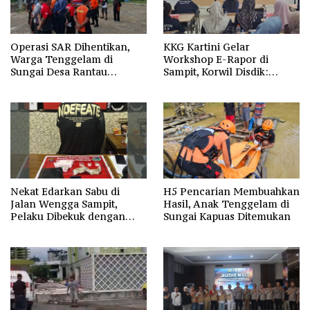
Operasi SAR Dihentikan,
KKG Kartini Gelar
Warga Tenggelam di
Workshop E-Rapor di
Sungai Desa Rantau
Sampit, Korwil Disdik:
Nangka Masih Jadi Tanda
SPMB 2026 Wajib Gratis dan
Tanya
Transparan
Nekat Edarkan Sabu di
H5 Pencarian Membuahkan
Jalan Wengga Sampit,
Hasil, Anak Tenggelam di
Pelaku Dibekuk dengan
Sungai Kapuas Ditemukan
Barang Bukti 9,87 Gram
Sabu