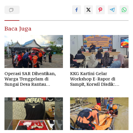
Baca Juga
Operasi SAR Dihentikan,
KKG Kartini Gelar
Warga Tenggelam di
Workshop E-Rapor di
Sungai Desa Rantau
Sampit, Korwil Disdik:
Nangka Masih Jadi Tanda
SPMB 2026 Wajib Gratis dan
Tanya
Transparan