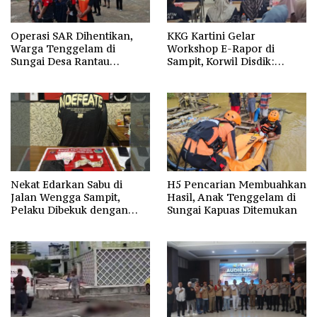
Operasi SAR Dihentikan,
KKG Kartini Gelar
Warga Tenggelam di
Workshop E-Rapor di
Sungai Desa Rantau
Sampit, Korwil Disdik:
Nangka Masih Jadi Tanda
SPMB 2026 Wajib Gratis dan
Tanya
Transparan
Nekat Edarkan Sabu di
H5 Pencarian Membuahkan
Jalan Wengga Sampit,
Hasil, Anak Tenggelam di
Pelaku Dibekuk dengan
Sungai Kapuas Ditemukan
Barang Bukti 9,87 Gram
Sabu