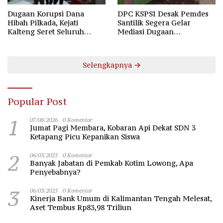
Dugaan Korupsi Dana
DPC KSPSI Desak Pemdes
Hibah Pilkada, Kejati
Santilik Segera Gelar
Kalteng Seret Seluruh
Mediasi Dugaan
Komisioner KPU Kotim
Perselisihan Hubungan
Industrial
Selengkapnya
Popular Post
1
07/08/2026
0 Komentar
Jumat Pagi Membara, Kobaran Api Dekat SDN 3
Ketapang Picu Kepanikan Siswa
2
06/03/2025
0 Komentar
Banyak Jabatan di Pemkab Kotim Lowong, Apa
Penyebabnya?
3
06/03/2025
0 Komentar
Kinerja Bank Umum di Kalimantan Tengah Melesat,
Aset Tembus Rp83,98 Triliun