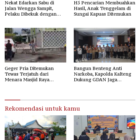
Nekat Edarkan Sabu di
H5 Pencarian Membuahkan
Jalan Wengga Sampit,
Hasil, Anak Tenggelam di
Pelaku Dibekuk dengan
Sungai Kapuas Ditemukan
Barang Bukti 9,87 Gram
Sabu
Geger Pria Ditemukan
Bangun Benteng Anti
Tewas Terjatuh dari
Narkoba, Kapolda Kalteng
Menara Masjid Raya
Dukung GDAN Jaga
Darussalam Palangka Raya
Generasi Dayak
Rekomendasi untuk kamu