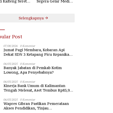
ti Kalteng Seret
Segera Gelar Mediasi
uruh Komisioner
Dugaan Perselisihan
 Kotim
Hubungan Industrial
Selengkapnya
ular Post
07/08/2026
0 Komentar
Jumat Pagi Membara, Kobaran Api
Dekat SDN 3 Ketapang Picu Kepanikan
Siswa
06/03/2025
0 Komentar
Banyak Jabatan di Pemkab Kotim
Lowong, Apa Penyebabnya?
06/03/2025
0 Komentar
Kinerja Bank Umum di Kalimantan
Tengah Melesat, Aset Tembus Rp83,98
Triliun
06/03/2025
0 Komentar
Wapres Gibran Pastikan Pemerataan
Akses Pendidikan, Tinjau
Pembangunan Universitas Syekh