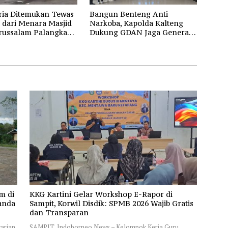
ria Ditemukan Tewas
Bangun Benteng Anti
 dari Menara Masjid
Narkoba, Kapolda Kalteng
russalam Palangka
Dukung GDAN Jaga Generasi
Dayak
m di
KKG Kartini Gelar Workshop E-Rapor di
anda
Sampit, Korwil Disdik: SPMB 2026 Wajib Gratis
dan Transparan
arian
SAMPIT, Indoborneo News – Kelompok Kerja Guru