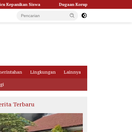
Dugaan Korupsi Dana Hibah Pilkada, Kejati Kalteng Seret Selu
erintahan
Lingkungan
Lainnya
gi
erita Terbaru