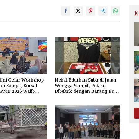
K
tini Gelar Workshop
Nekat Edarkan Sabu di Jalan
di Sampit, Korwil
Wengga Sampit, Pelaku
SPMB 2026 Wajib
Dibekuk dengan Barang Bukti
dan Transparan
9,87 Gram Sabu