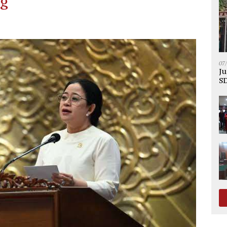
ng
07
Ju
SD