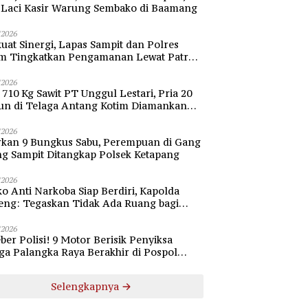
i Laci Kasir Warung Sembako di Baamang
/2026
uat Sinergi, Lapas Sampit dan Polres
im Tingkatkan Pengamanan Lewat Patroli
bang
/2026
 710 Kg Sawit PT Unggul Lestari, Pria 20
un di Telaga Antang Kotim Diamankan
si
/2026
rkan 9 Bungkus Sabu, Perempuan di Gang
ng Sampit Ditangkap Polsek Ketapang
/2026
o Anti Narkoba Siap Berdiri, Kapolda
eng: Tegaskan Tidak Ada Ruang bagi
gedar di Palangka Raya
/2026
ber Polisi! 9 Motor Berisik Penyiksa
a Palangka Raya Berakhir di Pospol
daran Besar
Selengkapnya