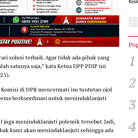
Keja
Sel
KPU
Pop
1
i solusi terbaik. Agar tidak ada pihak yang
lah satunya saja,” kata Ketua DPP PDIP ini
25).
2
Komisi di DPR mencermati isu tuntutan ojol
 terus berkoordinasi untuk menindaklanjuti
3
I juga menindaklanjuti polemik tersebut. Jadi,
4
pihak kami akan menindaklanjuti sehingga ada