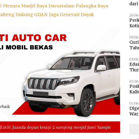
dar
ri Menara Masjid Raya Darussalam Palangka Raya
Kalteng Dukung GDAN Jaga Generasi Dayak
26/06
Perk
Kot
Sam
09/06
Curi
Tah
Poli
03/06
Eda
Tiu
01/06
Posk
Kalt
Pen
01/06
Dige
Warg
Bun