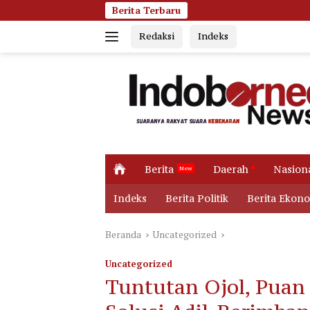
Langsung
Berita Terbaru
Jumat Pagi Membara, 
ke
Redaksi
Indeks
konten
H
Berita
Daerah
Nasion
o
m
Indeks
Berita Politik
Berita Ekon
e
Beranda
Uncategorized
Uncategorized
Tuntutan Ojol, Puan