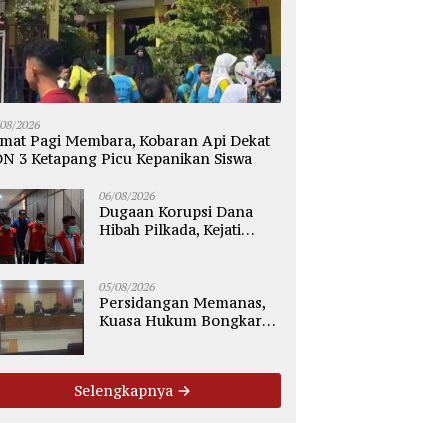
/08/2026
mat Pagi Membara, Kobaran Api Dekat
N 3 Ketapang Picu Kepanikan Siswa
06/08/2026
Dugaan Korupsi Dana
Hibah Pilkada, Kejati
Kalteng Seret Seluruh
Komisioner KPU Kotim
05/08/2026
Persidangan Memanas,
Kuasa Hukum Bongkar
Dugaan Ketidakjelasan
Alur Fee Rp2.500 per Ton
PT WMGK
Selengkapnya