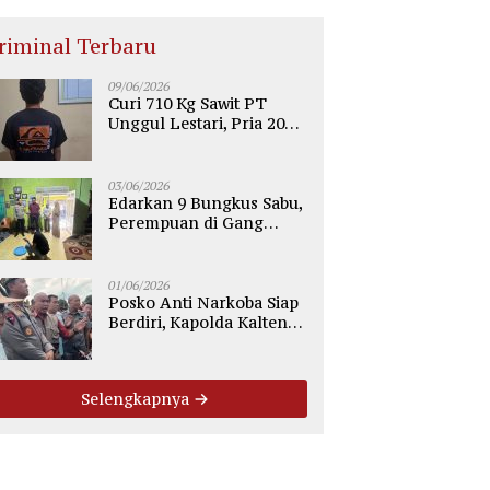
riminal Terbaru
09/06/2026
Curi 710 Kg Sawit PT
Unggul Lestari, Pria 20
Tahun di Telaga Antang
Kotim Diamankan Polisi
03/06/2026
Edarkan 9 Bungkus Sabu,
Perempuan di Gang
Tiung Sampit Ditangkap
Polsek Ketapang
01/06/2026
Posko Anti Narkoba Siap
Berdiri, Kapolda Kalteng:
Tegaskan Tidak Ada
Ruang bagi Pengedar di
Palangka Raya
Selengkapnya