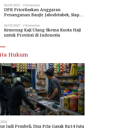
Nawawi Banten
06/03/2025
0 Komentar
DPR Prioritaskan Anggaran
Penanganan Banjir Jabodetabek, Siap
Beri Dukungan Penuh
06/03/2025
0 Komentar
Kemenag Kaji Ulang Skema Kuota Haji
untuk Provinsi di Indonesia
rita Hukum
/2026
s Jadi Pembeli, Dua Pria Gasak Rp14 Juta