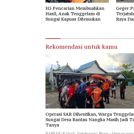
H5 Pencarian Membuahkan
Geger P
Hasil, Anak Tenggelam di
Terjatuh
Sungai Kapuas Ditemukan
Raya Da
Raya
Rekomendasi untuk kamu
Operasi SAR Dihentikan, Warga Tenggela
Sungai Desa Rantau Nangka Masih Jadi T
Tanya
BANJAR (Kalsel), Indoborneo News – Operasi penc