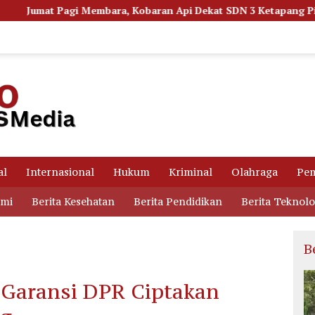
Kobaran Api Dekat SDN 3 Ketapang Picu Kepanikan Siswa
al
Internasional
Hukum
Kriminal
Olahraga
Pem
omi
Berita Kesehatan
Berita Pendidikan
Berita Teknolo
B
 Garansi DPR Ciptakan