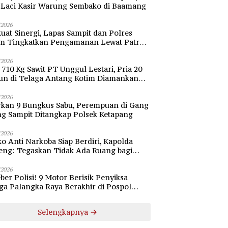
i Laci Kasir Warung Sembako di Baamang
/2026
uat Sinergi, Lapas Sampit dan Polres
im Tingkatkan Pengamanan Lewat Patroli
bang
/2026
 710 Kg Sawit PT Unggul Lestari, Pria 20
un di Telaga Antang Kotim Diamankan
si
/2026
rkan 9 Bungkus Sabu, Perempuan di Gang
ng Sampit Ditangkap Polsek Ketapang
/2026
o Anti Narkoba Siap Berdiri, Kapolda
eng: Tegaskan Tidak Ada Ruang bagi
gedar di Palangka Raya
/2026
ber Polisi! 9 Motor Berisik Penyiksa
a Palangka Raya Berakhir di Pospol
daran Besar
Selengkapnya