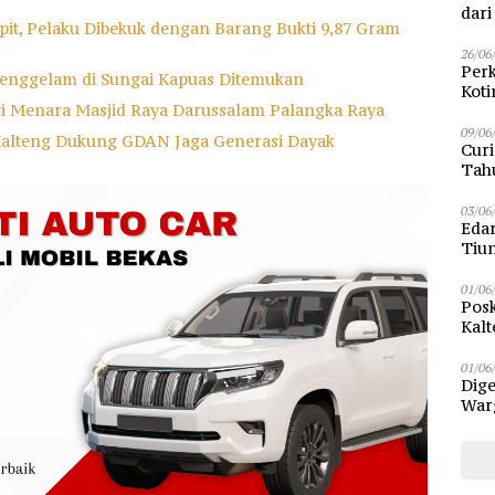
dar
it, Pelaku Dibekuk dengan Barang Bukti 9,87 Gram
26/06
Perk
enggelam di Sungai Kapuas Ditemukan
Kot
ri Menara Masjid Raya Darussalam Palangka Raya
Sam
09/06
Kalteng Dukung GDAN Jaga Generasi Dayak
Curi
Tah
Poli
03/06
Eda
Tiu
01/06
Posk
Kalt
Pen
01/06
Dige
Warg
Bun