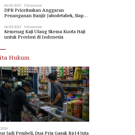
Nawawi Banten
06/03/2025
0 Komentar
DPR Prioritaskan Anggaran
Penanganan Banjir Jabodetabek, Siap
Beri Dukungan Penuh
06/03/2025
0 Komentar
Kemenag Kaji Ulang Skema Kuota Haji
untuk Provinsi di Indonesia
rita Hukum
/2026
s Jadi Pembeli, Dua Pria Gasak Rp14 Juta