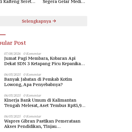
ti Kalteng Seret
Segera Gelar Mediasi
uruh Komisioner
Dugaan Perselisihan
 Kotim
Hubungan Industrial
Selengkapnya
ular Post
07/08/2026
0 Komentar
Jumat Pagi Membara, Kobaran Api
Dekat SDN 3 Ketapang Picu Kepanikan
Siswa
06/03/2025
0 Komentar
Banyak Jabatan di Pemkab Kotim
Lowong, Apa Penyebabnya?
06/03/2025
0 Komentar
Kinerja Bank Umum di Kalimantan
Tengah Melesat, Aset Tembus Rp83,98
Triliun
06/03/2025
0 Komentar
Wapres Gibran Pastikan Pemerataan
Akses Pendidikan, Tinjau
Pembangunan Universitas Syekh