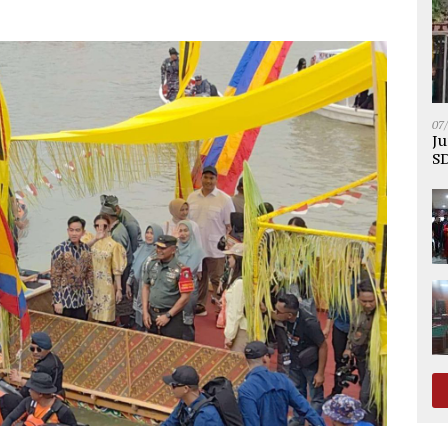
07
Ju
SD