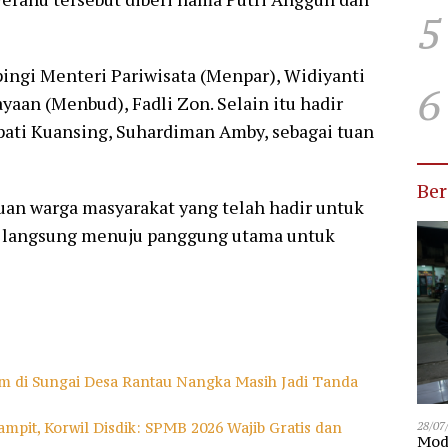
5
ngi Menteri Pariwisata (Menpar), Widiyanti
6
aan (Menbud), Fadli Zon. Selain itu hadir
pati Kuansing, Suhardiman Amby, sebagai tuan
Be
buan warga masyarakat yang telah hadir untuk
ia langsung menuju panggung utama untuk
m di Sungai Desa Rantau Nangka Masih Jadi Tanda
mpit, Korwil Disdik: SPMB 2026 Wajib Gratis dan
28/07
Modu