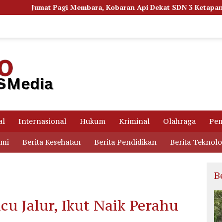
ra, Kobaran Api Dekat SDN 3 Ketapang Picu Kepanikan Siswa
al
Internasional
Hukum
Kriminal
Olahraga
Pem
omi
Berita Kesehatan
Berita Pendidikan
Berita Teknolo
B
cu Jalur, Ikut Naik Perahu