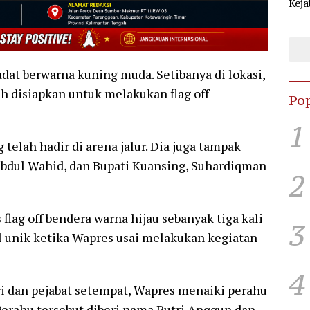
Keja
Sel
KPU
dat berwarna kuning muda. Setibanya di lokasi,
h disiapkan untuk melakukan flag off
Pop
1
telah hadir di arena jalur. Dia juga tampak
Abdul Wahid, dan Bupati Kuansing, Suhardiqman
2
ag off bendera warna hijau sebanyak tiga kali
3
hal unik ketika Wapres usai melakukan kegiatan
4
ri dan pejabat setempat, Wapres menaiki perahu
erahu tersebut diberi nama Putri Anggun dan