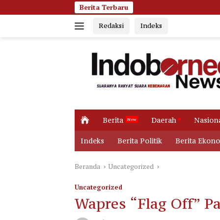
Langsung
Berita Terbaru
Jumat Pagi Memba
ke
Redaksi
Indeks
konten
H
Berita
Daerah
Nasion
o
m
Indeks
Berita Politik
Berita Ekon
e
Beranda
Uncategorized
Uncategorized
Wapres “Flag Off” Pa