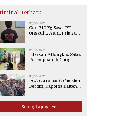
riminal Terbaru
09/06/2026
Curi 710 Kg Sawit PT
Unggul Lestari, Pria 20
Tahun di Telaga Antang
Kotim Diamankan Polisi
03/06/2026
Edarkan 9 Bungkus Sabu,
Perempuan di Gang
Tiung Sampit Ditangkap
Polsek Ketapang
01/06/2026
Posko Anti Narkoba Siap
Berdiri, Kapolda Kalteng:
Tegaskan Tidak Ada
Ruang bagi Pengedar di
Palangka Raya
Selengkapnya