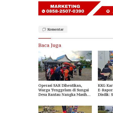
Komentar
Baca Juga
Operasi SAR Dihentikan,
KKG Kar
Warga Tenggelam di Sungai
E-Rapor 
Desa Rantau Nangka Masih
Disdik: 
Jadi Tanda Tanya
Gratis 