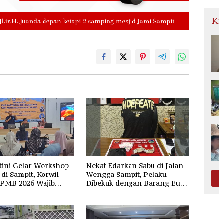
K
tini Gelar Workshop
Nekat Edarkan Sabu di Jalan
di Sampit, Korwil
Wengga Sampit, Pelaku
SPMB 2026 Wajib
Dibekuk dengan Barang Bukti
dan Transparan
9,87 Gram Sabu