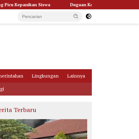
Dugaan Korupsi Dana Hibah Pilkada, Kejati Kalteng Seret 
erintahan
Lingkungan
Lainnya
gi
erita Terbaru