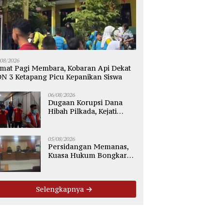
/08/2026
mat Pagi Membara, Kobaran Api Dekat
N 3 Ketapang Picu Kepanikan Siswa
06/08/2026
Dugaan Korupsi Dana
Hibah Pilkada, Kejati
Kalteng Seret Seluruh
Komisioner KPU Kotim
05/08/2026
Persidangan Memanas,
Kuasa Hukum Bongkar
Dugaan Ketidakjelasan
Alur Fee Rp2.500 per Ton
PT WMGK
Selengkapnya