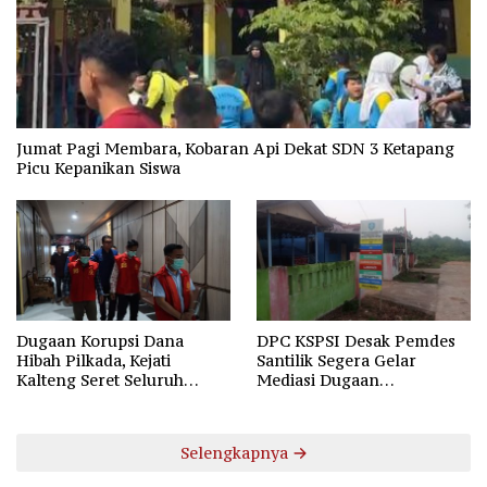
Jumat Pagi Membara, Kobaran Api Dekat SDN 3 Ketapang
Picu Kepanikan Siswa
Dugaan Korupsi Dana
DPC KSPSI Desak Pemdes
Hibah Pilkada, Kejati
Santilik Segera Gelar
Kalteng Seret Seluruh
Mediasi Dugaan
Komisioner KPU Kotim
Perselisihan Hubungan
Industrial
Selengkapnya