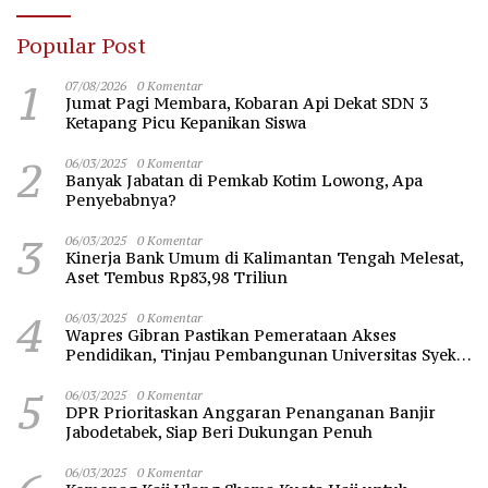
Popular Post
1
07/08/2026
0 Komentar
Jumat Pagi Membara, Kobaran Api Dekat SDN 3
Ketapang Picu Kepanikan Siswa
2
06/03/2025
0 Komentar
Banyak Jabatan di Pemkab Kotim Lowong, Apa
Penyebabnya?
3
06/03/2025
0 Komentar
Kinerja Bank Umum di Kalimantan Tengah Melesat,
Aset Tembus Rp83,98 Triliun
4
06/03/2025
0 Komentar
Wapres Gibran Pastikan Pemerataan Akses
Pendidikan, Tinjau Pembangunan Universitas Syekh
Nawawi Banten
5
06/03/2025
0 Komentar
DPR Prioritaskan Anggaran Penanganan Banjir
Jabodetabek, Siap Beri Dukungan Penuh
06/03/2025
0 Komentar