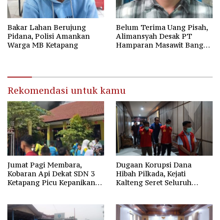
Bakar Lahan Berujung
Belum Terima Uang Pisah,
Pidana, Polisi Amankan
Alimansyah Desak PT
Warga MB Ketapang
Hamparan Masawit Bangun
Persada Penuhi Hak
Pekerja
Rekomendasi untuk kamu
Jumat Pagi Membara,
Dugaan Korupsi Dana
Kobaran Api Dekat SDN 3
Hibah Pilkada, Kejati
Ketapang Picu Kepanikan
Kalteng Seret Seluruh
Siswa
Komisioner KPU Kotim