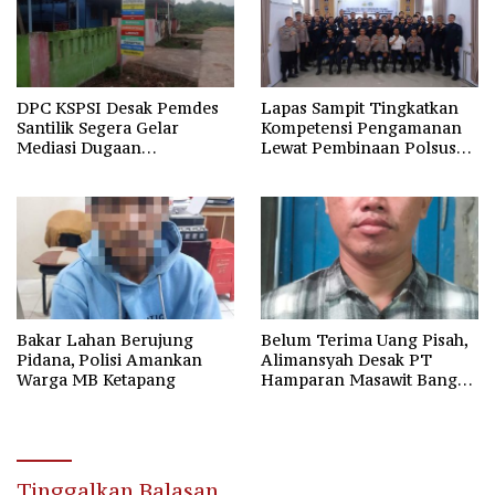
DPC KSPSI Desak Pemdes
Lapas Sampit Tingkatkan
Santilik Segera Gelar
Kompetensi Pengamanan
Mediasi Dugaan
Lewat Pembinaan Polsus
Perselisihan Hubungan
Polda Kalteng
Industrial
Bakar Lahan Berujung
Belum Terima Uang Pisah,
Pidana, Polisi Amankan
Alimansyah Desak PT
Warga MB Ketapang
Hamparan Masawit Bangun
Persada Penuhi Hak
Pekerja
Tinggalkan Balasan