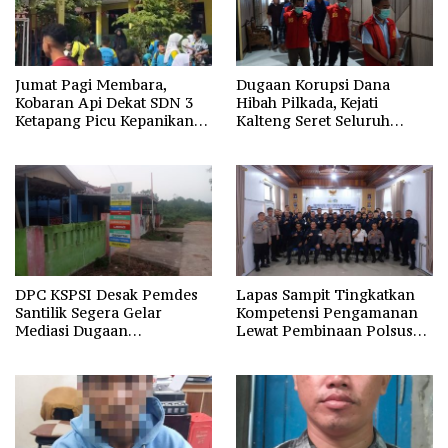
Jumat Pagi Membara,
Dugaan Korupsi Dana
Kobaran Api Dekat SDN 3
Hibah Pilkada, Kejati
Ketapang Picu Kepanikan
Kalteng Seret Seluruh
Siswa
Komisioner KPU Kotim
DPC KSPSI Desak Pemdes
Lapas Sampit Tingkatkan
Santilik Segera Gelar
Kompetensi Pengamanan
Mediasi Dugaan
Lewat Pembinaan Polsus
Perselisihan Hubungan
Polda Kalteng
Industrial