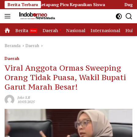
Langsung
DN 3 Ketapang Picu Kepanikan Siswa
Berita Terbaru
Dugaan Korupsi Dan
ke
konten
Home
Berita
Daerah
Nasional
Internasional
Huk
Beranda
Daerah
Daerah
Viral Anggota Ormas Sweeping
Orang Tidak Puasa, Wakil Bupati
Garut Marah Besar!
Joko S.R
10/03/2025