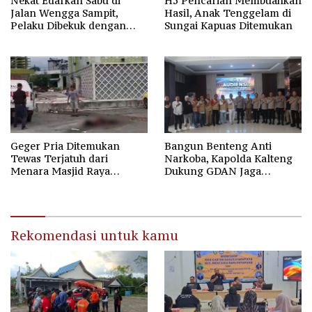
Nekat Edarkan Sabu di
H5 Pencarian Membuahkan
Jalan Wengga Sampit,
Hasil, Anak Tenggelam di
Pelaku Dibekuk dengan
Sungai Kapuas Ditemukan
Barang Bukti 9,87 Gram
Sabu
Geger Pria Ditemukan
Bangun Benteng Anti
Tewas Terjatuh dari
Narkoba, Kapolda Kalteng
Menara Masjid Raya
Dukung GDAN Jaga
Darussalam Palangka Raya
Generasi Dayak
Rekomendasi untuk kamu