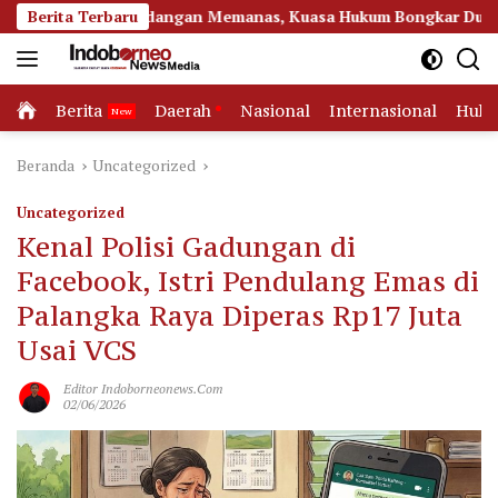
Langsung
idangan Memanas, Kuasa Hukum Bongkar Dugaan Ketidakjelasan
Berita Terbaru
ke
konten
Home
Berita
Daerah
Nasional
Internasional
Huk
Beranda
Uncategorized
Uncategorized
Kenal Polisi Gadungan di
Facebook, Istri Pendulang Emas di
Palangka Raya Diperas Rp17 Juta
Usai VCS
Editor Indoborneonews.com
02/06/2026