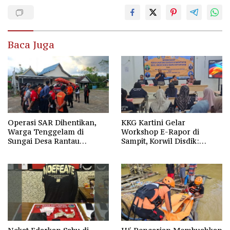
Baca Juga
Operasi SAR Dihentikan,
KKG Kartini Gelar
Warga Tenggelam di
Workshop E-Rapor di
Sungai Desa Rantau
Sampit, Korwil Disdik:
Nangka Masih Jadi Tanda
SPMB 2026 Wajib Gratis dan
Tanya
Transparan