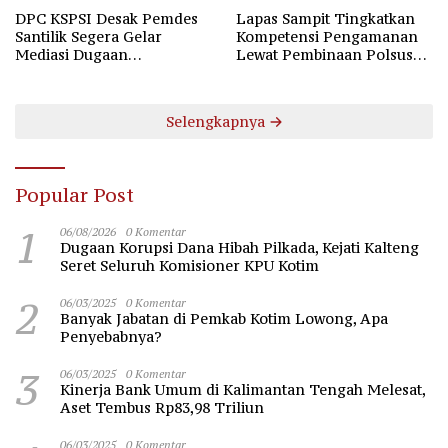
DPC KSPSI Desak Pemdes
Lapas Sampit Tingkatkan
Santilik Segera Gelar
Kompetensi Pengamanan
Mediasi Dugaan
Lewat Pembinaan Polsus
Perselisihan Hubungan
Polda Kalteng
Industrial
Selengkapnya
Popular Post
1
06/08/2026
0 Komentar
Dugaan Korupsi Dana Hibah Pilkada, Kejati Kalteng
Seret Seluruh Komisioner KPU Kotim
2
06/03/2025
0 Komentar
Banyak Jabatan di Pemkab Kotim Lowong, Apa
Penyebabnya?
3
06/03/2025
0 Komentar
Kinerja Bank Umum di Kalimantan Tengah Melesat,
Aset Tembus Rp83,98 Triliun
06/03/2025
0 Komentar