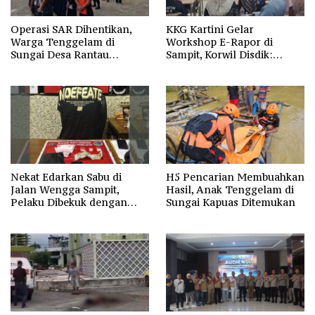
Operasi SAR Dihentikan,
KKG Kartini Gelar
Warga Tenggelam di
Workshop E-Rapor di
Sungai Desa Rantau
Sampit, Korwil Disdik:
Nangka Masih Jadi Tanda
SPMB 2026 Wajib Gratis dan
Tanya
Transparan
Nekat Edarkan Sabu di
H5 Pencarian Membuahkan
Jalan Wengga Sampit,
Hasil, Anak Tenggelam di
Pelaku Dibekuk dengan
Sungai Kapuas Ditemukan
Barang Bukti 9,87 Gram
Sabu