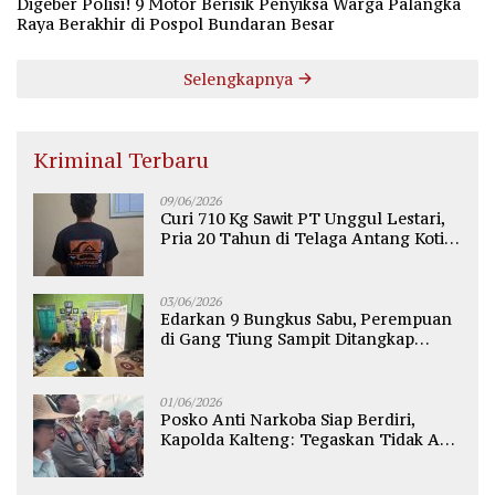
Digeber Polisi! 9 Motor Berisik Penyiksa Warga Palangka
Raya Berakhir di Pospol Bundaran Besar
Selengkapnya
Kriminal Terbaru
09/06/2026
Curi 710 Kg Sawit PT Unggul Lestari,
Pria 20 Tahun di Telaga Antang Kotim
Diamankan Polisi
03/06/2026
Edarkan 9 Bungkus Sabu, Perempuan
di Gang Tiung Sampit Ditangkap
Polsek Ketapang
01/06/2026
Posko Anti Narkoba Siap Berdiri,
Kapolda Kalteng: Tegaskan Tidak Ada
Ruang bagi Pengedar di Palangka
Raya