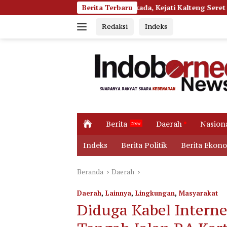
Langsung
Hibah Pilkada, Kejati Kalteng Seret Seluruh Komisioner KPU Kot
Berita Terbaru
ke
Redaksi
Indeks
konten
H
Berita
Daerah
Nasion
o
m
Indeks
Berita Politik
Berita Ekon
e
Beranda
Daerah
Daerah
,
Lainnya
,
Lingkungan
,
Masyarakat
Diduga Kabel Interne