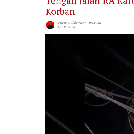
Tengah Jalan RA Kar
Korban
Editor Indoborneonews.com
01/06/2026