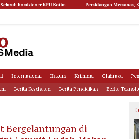
im
Persidangan Memanas, Kuasa Hukum Bongkar Dugaan 
al
Internasional
Hukum
Kriminal
Olahraga
Pem
omi
Berita Kesehatan
Berita Pendidikan
Berita Teknolo
B
t Bergelantungan di