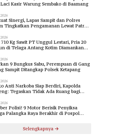
i Laci Kasir Warung Sembako di Baamang
/2026
uat Sinergi, Lapas Sampit dan Polres
im Tingkatkan Pengamanan Lewat Patroli
bang
/2026
 710 Kg Sawit PT Unggul Lestari, Pria 20
un di Telaga Antang Kotim Diamankan
si
/2026
rkan 9 Bungkus Sabu, Perempuan di Gang
ng Sampit Ditangkap Polsek Ketapang
/2026
o Anti Narkoba Siap Berdiri, Kapolda
eng: Tegaskan Tidak Ada Ruang bagi
gedar di Palangka Raya
/2026
ber Polisi! 9 Motor Berisik Penyiksa
a Palangka Raya Berakhir di Pospol
daran Besar
Selengkapnya