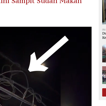
tini Sampit Sudah Makan
06
Du
Ke
K