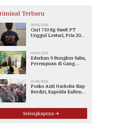
riminal Terbaru
09/06/2026
Curi 710 Kg Sawit PT
Unggul Lestari, Pria 20
Tahun di Telaga Antang
Kotim Diamankan Polisi
03/06/2026
Edarkan 9 Bungkus Sabu,
Perempuan di Gang
Tiung Sampit Ditangkap
Polsek Ketapang
01/06/2026
Posko Anti Narkoba Siap
Berdiri, Kapolda Kalteng:
Tegaskan Tidak Ada
Ruang bagi Pengedar di
Palangka Raya
Selengkapnya