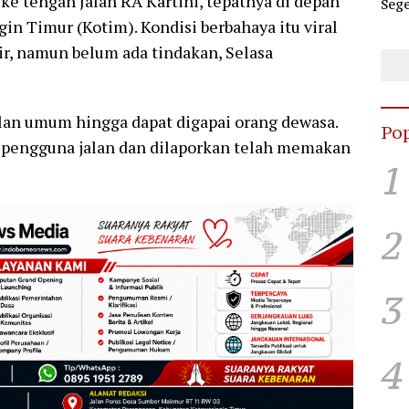
e tengah Jalan RA Kartini, tepatnya di depan
Sege
Dug
in Timur (Kotim). Kondisi berbahaya itu viral
Hub
hir, namun belum ada tindakan, Selasa
alan umum hingga dapat digapai orang dewasa.
Pop
pengguna jalan dan dilaporkan telah memakan
1
2
3
4