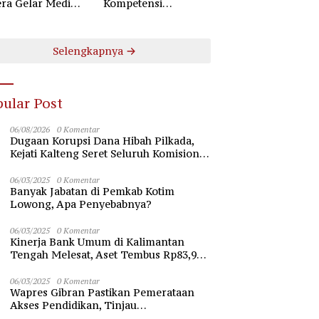
ra Gelar Mediasi
Kompetensi
aan Perselisihan
Pengamanan Lewat
ungan Industrial
Pembinaan Polsus
Polda Kalteng
Selengkapnya
ular Post
06/08/2026
0 Komentar
Dugaan Korupsi Dana Hibah Pilkada,
Kejati Kalteng Seret Seluruh Komisioner
KPU Kotim
06/03/2025
0 Komentar
Banyak Jabatan di Pemkab Kotim
Lowong, Apa Penyebabnya?
06/03/2025
0 Komentar
Kinerja Bank Umum di Kalimantan
Tengah Melesat, Aset Tembus Rp83,98
Triliun
06/03/2025
0 Komentar
Wapres Gibran Pastikan Pemerataan
Akses Pendidikan, Tinjau
Pembangunan Universitas Syekh