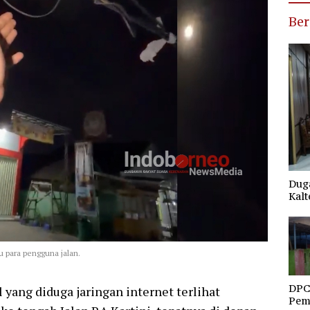
Ber
Duga
Kalt
para pengguna jalan.
DPC
 yang diduga jaringan internet terlihat
Pemd