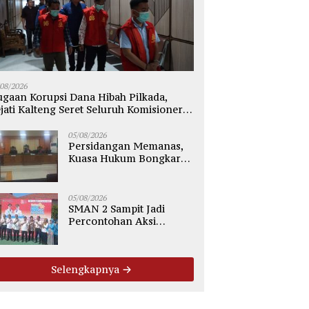
/08/2026
gaan Korupsi Dana Hibah Pilkada,
jati Kalteng Seret Seluruh Komisioner
PU Kotim
05/08/2026
Persidangan Memanas,
Kuasa Hukum Bongkar
Dugaan Ketidakjelasan
Alur Fee Rp2.500 per Ton
PT WMGK
05/08/2026
SMAN 2 Sampit Jadi
Percontohan Aksi
Bergizi, Komitmen Cetak
Generasi Sehat dan Bebas
Stunting
Selengkapnya