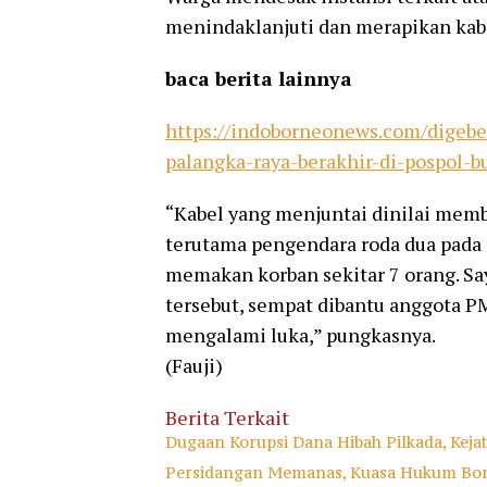
menindaklanjuti dan merapikan kabe
baca berita lainnya
https://indoborneonews.com/digeber
palangka-raya-berakhir-di-pospol-b
“Kabel yang menjuntai dinilai mem
terutama pengendara roda dua pada 
memakan korban sekitar 7 orang. Saya
tersebut, sempat dibantu anggota P
mengalami luka,” pungkasnya.
(Fauji)
Berita Terkait
Dugaan Korupsi Dana Hibah Pilkada, Keja
Persidangan Memanas, Kuasa Hukum Bong