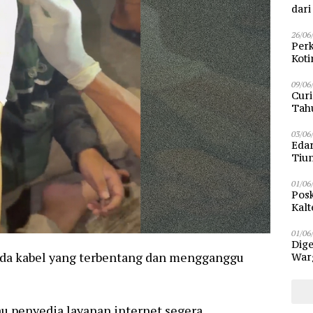
dar
26/06
Perk
Kot
Sam
09/06
Curi
Tah
Poli
03/06
Eda
Tiu
01/06
Posk
Kalt
Pen
01/06
Dige
, ada kabel yang terbentang dan mengganggu
Warg
Bun
au penyedia layanan internet segera