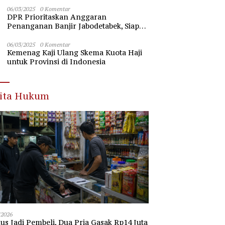
Nawawi Banten
06/03/2025
0 Komentar
DPR Prioritaskan Anggaran
Penanganan Banjir Jabodetabek, Siap
Beri Dukungan Penuh
06/03/2025
0 Komentar
Kemenag Kaji Ulang Skema Kuota Haji
untuk Provinsi di Indonesia
rita Hukum
/2026
s Jadi Pembeli, Dua Pria Gasak Rp14 Juta