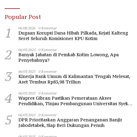
Popular Post
1
06/08/2026
0 Komentar
Dugaan Korupsi Dana Hibah Pilkada, Kejati Kalteng
Seret Seluruh Komisioner KPU Kotim
2
06/03/2025
0 Komentar
Banyak Jabatan di Pemkab Kotim Lowong, Apa
Penyebabnya?
3
06/03/2025
0 Komentar
Kinerja Bank Umum di Kalimantan Tengah Melesat,
Aset Tembus Rp83,98 Triliun
4
06/03/2025
0 Komentar
Wapres Gibran Pastikan Pemerataan Akses
Pendidikan, Tinjau Pembangunan Universitas Syekh
Nawawi Banten
5
06/03/2025
0 Komentar
DPR Prioritaskan Anggaran Penanganan Banjir
Jabodetabek, Siap Beri Dukungan Penuh
06/03/2025
0 Komentar