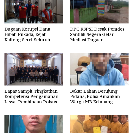
Dugaan Korupsi Dana
DPC KSPSI Desak Pemdes
Hibah Pilkada, Kejati
Santilik Segera Gelar
Kalteng Seret Seluruh
Mediasi Dugaan
Komisioner KPU Kotim
Perselisihan Hubungan
Industrial
Lapas Sampit Tingkatkan
Bakar Lahan Berujung
Kompetensi Pengamanan
Pidana, Polisi Amankan
Lewat Pembinaan Polsus
Warga MB Ketapang
Polda Kalteng