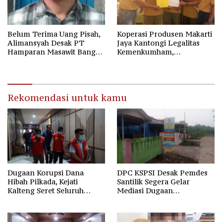
Belum Terima Uang Pisah,
Koperasi Produsen Makarti
Alimansyah Desak PT
Jaya Kantongi Legalitas
Hamparan Masawit Bangun
Kemenkumham,
Persada Penuhi Hak
Kepengurusan Baru Resmi
Pekerja
Sah Sesuai AD/ART
Rekomendasi untuk kamu
Dugaan Korupsi Dana
DPC KSPSI Desak Pemdes
Hibah Pilkada, Kejati
Santilik Segera Gelar
Kalteng Seret Seluruh
Mediasi Dugaan
Komisioner KPU Kotim
Perselisihan Hubungan
Industrial