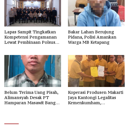
Lapas Sampit Tingkatkan
Bakar Lahan Berujung
Kompetensi Pengamanan
Pidana, Polisi Amankan
Lewat Pembinaan Polsus
Warga MB Ketapang
Polda Kalteng
Belum Terima Uang Pisah,
Koperasi Produsen Makarti
Alimansyah Desak PT
Jaya Kantongi Legalitas
Hamparan Masawit Bangun
Kemenkumham,
Persada Penuhi Hak
Kepengurusan Baru Resmi
Pekerja
Sah Sesuai AD/ART