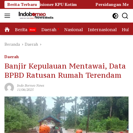
Langsung
h Komisioner KPU Kotim
Berita Terbaru
Persidangan Memanas, Kuasa Hu
ke
konten
Home
Berita
Daerah
Nasional
Internasional
Huk
Beranda
Daerah
Daerah
Banjir Kepulauan Mentawai, Data
BPBD Ratusan Rumah Terendam
Indo Borneo News
11/06/2025